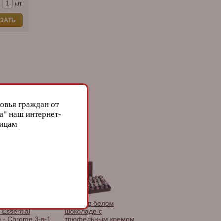
шт.
ЗАТЬ
овья граждан от
а" наш интернет-
лицам
лка Les Fines
Инжир в белом
Essential
шоколаде с
 - Chrome 3-в-1
трюфельным кремом