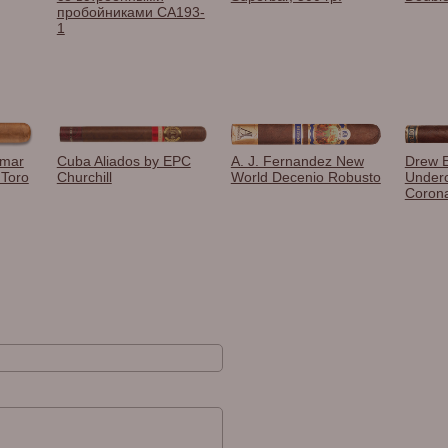
пробойниками CA193-
1
Omar
Cuba Aliados by EPC
A. J. Fernandez New
Drew E
 Toro
Churchill
World Decenio Robusto
Under
Corona