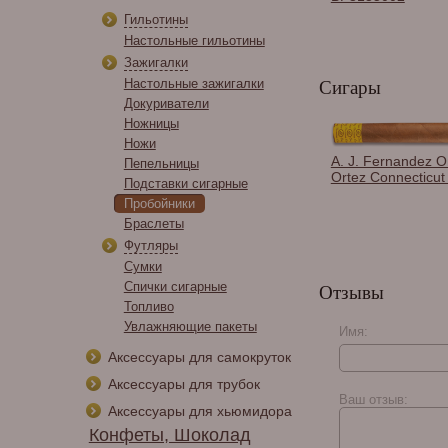
Гильотины
Настольные гильотины
Зажигалки
Настольные зажигалки
Сигары
Докуриватели
Ножницы
Ножи
A. J. Fernandez 
Пепельницы
Ortez Connecticut
Подставки сигарные
Пробойники
Браслеты
Футляры
Сумки
Спички сигарные
Отзывы
Топливо
Увлажняющие пакеты
Имя:
Аксессуары для самокруток
Аксессуары для трубок
Ваш отзыв:
Аксессуары для хьюмидора
Конфеты, Шоколад