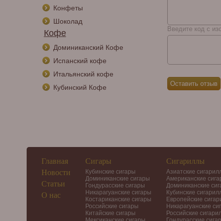
Конфеты
Шоколад
Введите код с из
Кофе
Доминиканский Кофе
Испанский кофе
Итальянский кофе
Кубинский Кофе
Главная
Сигары
Сигариллы
Новости
Кубинские сигары
Азиатские сигарил
Доминиканские сигары
Американские сиг
Статьи
Гондурасские сигары
Доминиканские си
Никарагуанские сигары
Кубинские сигарил
О нас
Костариканские сигары
Европейские сига
Российские сигары
Никарагуанские си
Китайские сигары
Российские сигари
Мексиканские сигары
Гондурасские сига