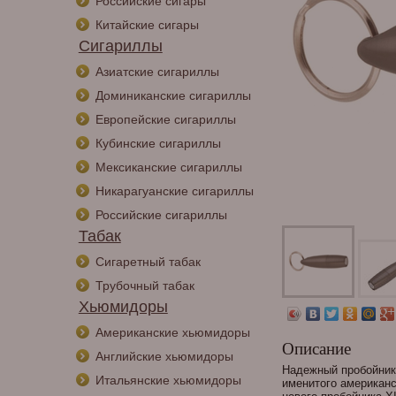
Российские сигары
Китайские сигары
Сигариллы
Азиатские сигариллы
Доминиканские сигариллы
Европейские сигариллы
Кубинские сигариллы
Мексиканские сигариллы
Никарагуанские сигариллы
Российские сигариллы
Табак
Сигаретный табак
Трубочный табак
Хьюмидоры
Американские хьюмидоры
Описание
Английские хьюмидоры
Надежный пробойник 
Итальянские хьюмидоры
именитого американс