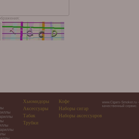
ображения:
Хьюмидоры
Кофе
www.Cigars-Smoker.ru 
качественный сервис.
лы
Аксессуары
Наборы сигар
ариллы
Табак
Наборы аксессуаров
гариллы
лы
Трубки
риллы
гариллы
ллы
риллы