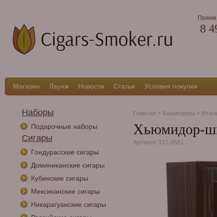
Прием 
8 4
Магазин
Лаунж
Новости
Статьи
Условия покупки
Наборы
Главная
>
Хьюмидоры
>
Итал
Хьюмидор-шка
Подарочные наборы
Сигары
Артикул: 317-3551
Гондурасские сигары
Доминиканские сигары
Кубинские сигары
Мексиканские сигары
Никарагуанские сигары