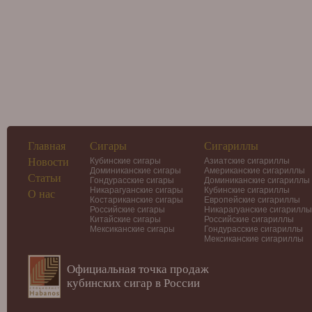
Главная
Сигары
Сигариллы
Новости
Кубинские сигары
Азиатские сигариллы
Доминиканские сигары
Американские сигариллы
Статьи
Гондурасские сигары
Доминиканские сигариллы
Никарагуанские сигары
Кубинские сигариллы
О нас
Костариканские сигары
Европейские сигариллы
Российские сигары
Никарагуанские сигариллы
Китайские сигары
Российские сигариллы
Мексиканские сигары
Гондурасские сигариллы
Мексиканские сигариллы
Официальная точка продаж
кубинских сигар в России