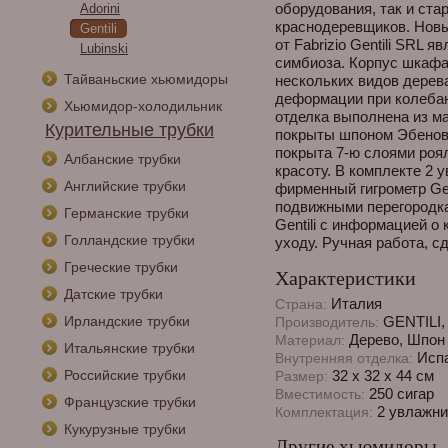
оборудования, так и ст
Adorini
краснодеревщиков. Нов
Gentili
от Fabrizio Gentili SRL
Lubinski
симбиоза. Корпус шкафа
Тайваньские хьюмидоры
нескольких видов дерева
деформации при колебан
Хьюмидор-холодильник
отделка выполнена из м
Курительные трубки
покрыты шпоном Эбеново
покрыта 7-ю слоями роял
Албанские трубки
красоту. В комплекте 2
Английские трубки
фирменный гигрометр Gen
подвижными перегородка
Германские трубки
Gentili с информацией о
Голландские трубки
уходу. Ручная работа, с
Греческие трубки
Характеристики
Датские трубки
Италия
Страна:
Ирландские трубки
GENTILI,
Производитель:
Дерево, Шпон 
Материал:
Итальянские трубки
Испа
Внутренняя отделка:
Российские трубки
32 х 32 х 44 см
Размер:
250 сигар
Вместимость:
Французские трубки
2 увлажнит
Комплектация:
Кукурузные трубки
Другие хьюмидоры