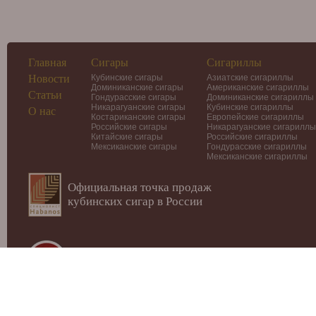
Главная
Сигары
Сигариллы
Новости
Кубинские сигары
Азиатские сигариллы
Доминиканские сигары
Американские сигариллы
Статьи
Гондурасские сигары
Доминиканские сигариллы
Никарагуанские сигары
Кубинские сигариллы
О нас
Костариканские сигары
Европейские сигариллы
Российские сигары
Никарагуанские сигариллы
Китайские сигары
Российские сигариллы
Мексиканские сигары
Гондурасские сигариллы
Мексиканские сигариллы
Официальная точка продаж
кубинских сигар в России
© 2012-2026
Интернет-магазин Cigars-Smoker.ru
Данный
публичной офертой или рекламой!
Купить сигары, сигариллы, хьюмидоры, аксессуары, п