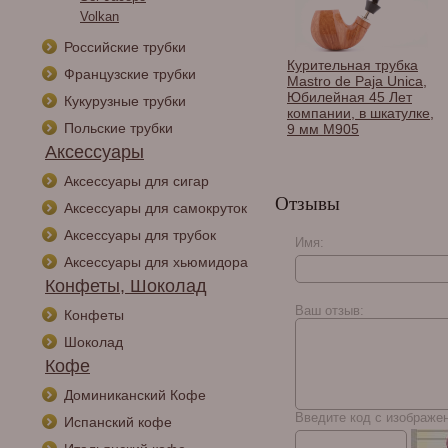
Volkan
Российские трубки
Курительная трубка
Французские трубки
Mastro de Paja Unica,
Юбилейная 45 Лет
Кукурузные трубки
компании, в шкатулке,
Польские трубки
9 мм M905
Аксессуары
Аксессуары для сигар
Отзывы
Аксессуары для самокруток
Аксессуары для трубок
Имя:
Курительная трубка
Аксессуары для хьюмидора
Mastro de Paja SAN
Конфеты, Шоколад
PIETRO, в шкатулке 9
мм M423-2
Ваш отзыв:
Конфеты
Шоколад
Кофе
Доминиканский Кофе
Введите код с изображе
Испанский кофе