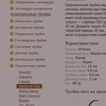
Тайваньские хьюмидоры
Оригинальная трубка мо
Хьюмидор-холодильник
летнему юбилею мастерс
лимитированной серии U
Курительные трубки
имея свой индивидуальн
Албанские трубки
чубуке — серебро 925 пр
15 см. Диаметр чашки 45
Английские трубки
табачной камеры 20 мм.
Германские трубки
кисет и подарочная коро
Голландские трубки
Характеристики
Греческие трубки
Италия
Страна:
Датские трубки
Mastro de
Производитель:
Бриар
Чаша:
Ирландские трубки
Акрил
Мундштук:
Итальянские трубки
15 см.
Длина трубки:
5,8 см.
Высота чаши:
Barontini
4,6 см.
Глубина чаши:
Gasparini
2 см.
Диаметр чаши:
L′Аnatra
80 гр.
Вес:
Mastro de Paja
Трубки того же прои
Molina Varese
Mario Pascucci
Rinaldo
Ser Jacopo