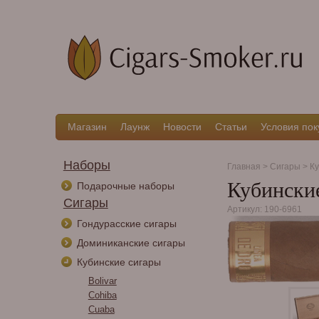
Магазин
Лаунж
Новости
Статьи
Условия пок
Наборы
Главная
>
Сигары
>
Ку
Кубинские
Подарочные наборы
Сигары
Артикул: 190-6961
Гондурасские сигары
Доминиканские сигары
Кубинские сигары
Bolivar
Cohiba
Cuaba