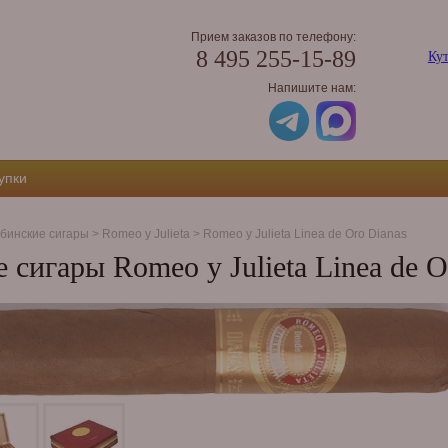
Прием заказов по телефону:
8 495 255-15-89
Кут
Напишите нам:
упки
бинские сигары
>
Romeo y Julieta
>
Romeo y Julieta Linea de Oro Dianas
 сигары Romeo y Julieta Linea de O