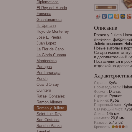
Diplomaticos
El Rey del Mundo
Fonseca
Guantanamera
H. Upmann
Описание
Hoyo de Monterrey
Romeo y Julieta Line
Jose L. Piedra
линейки», фабричны
Juan Lopez
Julieta компания Hab
Новые витолы в порт
La Flor de Cano
Сигары имеют статус 
La Gloria Cubana
и дополнительный ба
Montecristo
Поставляются в роск
отделкой на древеси
Partagas
Por Larranaga
Характеристик
Punch
Куба
Страна:
Quai d’Orsay
Haban
Производитель:
Quintero
Dianas
Формат:
Ручная
Rafael Gonzalez
Скрутка:
Куба
Начинка:
Ramon Allones
Куба
Покровный лист:
Romeo y Julieta
Куб
Связующий лист:
145 мм.
Saint Luis Rey
Длина:
20,8 мм.
Диаметр:
San Cristobal
5,7 х 52
Размер:
Sancho Panza
Крепость:
Trinidad