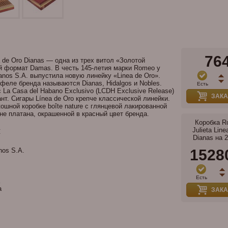
76
a de Oro Dianas — одна из трех витол «Золотой
й формат Damas. В честь 145-летия марки Romeo y
anos S.A. выпустила новую линейку «Linea de Oro».
феле бренда называются Dianas, Hidalgos и Nobles.
Есть
La Casa del Habano Exclusivo (LCDH Exclusive Release)
ЗАКА
нт. Сигары Línea de Oro крепче классической линейки.
ошной коробке boîte nature с глянцевой лакированной
не платана, окрашенной в красный цвет бренда.
Коробка R
и
Julieta Line
Dianas на 
os S.A.
1528
Есть
а
ЗАКА