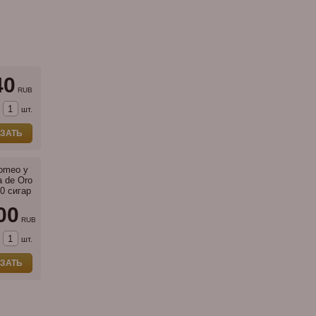
40
RUB
шт.
ЗАТЬ
omeo y
a de Oro
20 сигар
00
RUB
шт.
ЗАТЬ