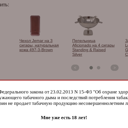
ить:
Чехол Jemar на 3
Пепельница
За
сигары, натуральная
Aficionado на 4 сигары
Lo
кожа 497-3-Brown
Standing & Raised
G
Silver
Ca
<
>
о хранения необходим:
Федерального закона от 23.02.2013 N 15-Ф3 "Об охране здор
ужающего табачного дыма и последствий потребления табак
зин не продает табачную продукцию несовершеннолетним 
Мне уже есть 18 лет!