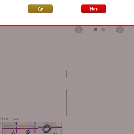
i на
Хьюмидор Howard
Хьюмидор Howard
Х
ое
Miller на 30 сигар,
Miller на 50 сигар
B
Да
Нет
Эбеновое дерево 810-
Черный глянцевый
с
015
лак 810-020
<
>
ображения: