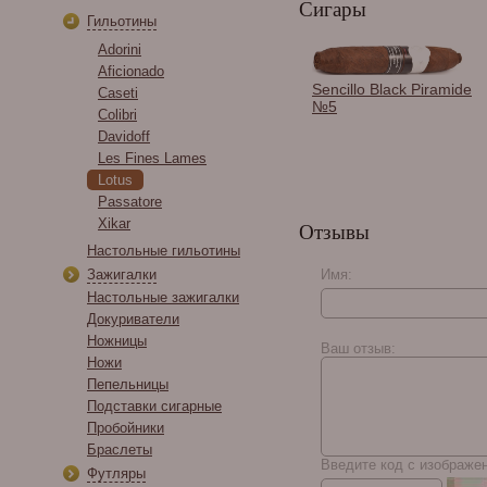
Сигары
Гильотины
Adorini
Aficionado
Пробойник Passatore
Sencillo Black Piramide
Caseti
двойной (7 и 10 мм),
№5
Colibri
Черный (Германия)
Davidoff
592-752
Les Fines Lames
Lotus
Passatore
Xikar
Отзывы
Настольные гильотины
Зажигалки
Имя:
Настольные зажигалки
Докуриватели
Paradiso Elegancia
Churchill
Ножницы
Ваш отзыв:
Ножи
Пепельницы
Подставки сигарные
Пробойники
Браслеты
Введите код с изображе
Футляры