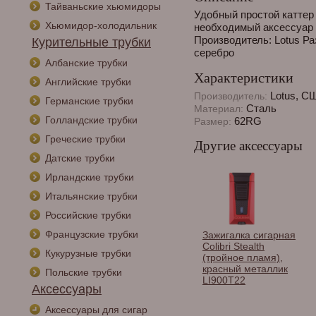
Тайваньские хьюмидоры
Удобный простой каттер 
Хьюмидор-холодильник
необходимый аксессуар 
Производитель: Lotus Р
Курительные трубки
серебро
Албанские трубки
Характеристики
Английские трубки
Lotus, С
Производитель:
Германские трубки
Сталь
Материал:
Голландские трубки
62RG
Размер:
Греческие трубки
Другие аксессуары
Датские трубки
Ирландские трубки
Итальянские трубки
Российские трубки
Французские трубки
Зажигалка сигарная
Colibri Stealth
Кукурузные трубки
(тройное пламя),
красный металлик
Польские трубки
LI900T22
Аксессуары
Аксессуары для сигар