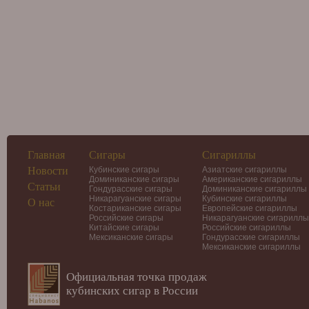
Главная
Сигары
Сигариллы
Новости
Кубинские сигары
Азиатские сигариллы
Доминиканские сигары
Американские сигариллы
Статьи
Гондурасские сигары
Доминиканские сигариллы
Никарагуанские сигары
Кубинские сигариллы
О нас
Костариканские сигары
Европейские сигариллы
Российские сигары
Никарагуанские сигариллы
Китайские сигары
Российские сигариллы
Мексиканские сигары
Гондурасские сигариллы
Мексиканские сигариллы
Официальная точка продаж
кубинских сигар в России