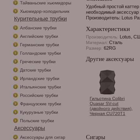
Тайваньские хьюмидоры
Удобный простой каттер 
Хьюмидор-холодильник
необходимый аксессуар 
Производитель: Lotus Р
Курительные трубки
Албанские трубки
Характеристики
Английские трубки
Lotus, С
Производитель:
Сталь
Материал:
Германские трубки
62RG
Размер:
Голландские трубки
Другие аксессуары
Греческие трубки
Датские трубки
Ирландские трубки
Итальянские трубки
Российские трубки
Гильотина Colibri
Quasar SV-cut
Французские трубки
(двойного действия),
Кукурузные трубки
Черная CU720T1
Польские трубки
Аксессуары
Сигары
Аксессуары для сигар