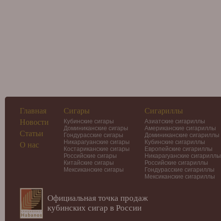
Главная
Сигары
Сигариллы
Новости
Кубинские сигары
Азиатские сигариллы
Доминиканские сигары
Американские сигариллы
Статьи
Гондурасские сигары
Доминиканские сигариллы
Никарагуанские сигары
Кубинские сигариллы
О нас
Костариканские сигары
Европейские сигариллы
Российские сигары
Никарагуанские сигариллы
Китайские сигары
Российские сигариллы
Мексиканские сигары
Гондурасские сигариллы
Мексиканские сигариллы
Официальная точка продаж
кубинских сигар в России