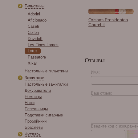
Гильотины
Adorini
Зажигалка Les Fines
Orishas Presidentas
Aficionado
Lames Essential Triple
Churchill
Caseti
- Orange 3-в-1
Colibri
Davidoff
Les Fines Lames
Lotus
Passatore
Отзывы
Xikar
Настольные гильотины
Имя:
Зажигалки
Настольные зажигалки
Caldwell Lost & Found
Backstage Bambi
Докуриватели
Ваш отзыв:
Negrito El Chubb
Ножницы
Ножи
Пепельницы
Подставки сигарные
Пробойники
Введите код с изображе
Браслеты
Футляры