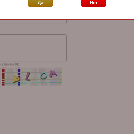
Да
Нет
ображения: