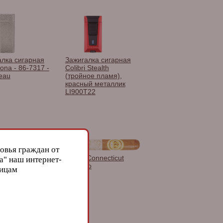
алка сигарная
Зажигалка сигарная
ona - 86-7317 -
Colibri Stealth
eau
(тройное пламя),
красный металлик
LI900T22
овья граждан от
ieja Short
C.L.E. Connecticut
а" наш интернет-
Robusto
лицам