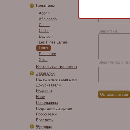
Отзывы
Гильотины
Имя:
Adorini
Aficionado
Caseti
Colibri
Ваш отзыв:
Davidoff
Les Fines Lames
Lotus
Passatore
Xikar
Введите код с из
Настольные гильотины
Зажигалки
Настольные зажигалки
Докуриватели
Ножницы
Ножи
Пепельницы
Подставки сигарные
Пробойники
Браслеты
Футляры