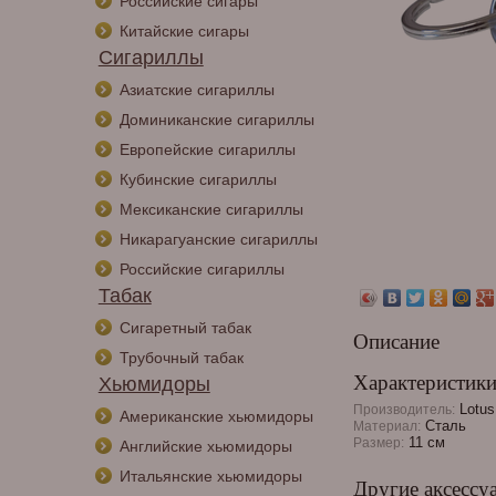
Российские сигары
Китайские сигары
Сигариллы
Азиатские сигариллы
Доминиканские сигариллы
Европейские сигариллы
Кубинские сигариллы
Мексиканские сигариллы
Никарагуанские сигариллы
Российские сигариллы
Табак
Сигаретный табак
Описание
Трубочный табак
Характеристик
Хьюмидоры
Lotus
Производитель:
Американские хьюмидоры
Сталь
Материал:
11 см
Размер:
Английские хьюмидоры
Итальянские хьюмидоры
Другие аксессу