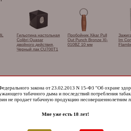
BL
Гильотина настольная
Пробойник Xikar Pull
Зажиг
Colibri Quasar
Out Punch Bronze XI-
Im Cor
двойного действия,
010BZ 10 мм
Flamb
Черный лак CU700T1
Федерального закона от 23.02.2013 N 15-Ф3 "Об охране здор
A. J. Fernandez New
Rinas Sun Grown
Villa V
ужающего табачного дыма и последствий потребления табак
 Pole
World Decenio Toro
Robusto
зин не продает табачную продукцию несовершеннолетним 
Мне уже есть 18 лет!