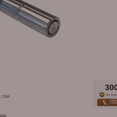
30
и
Нет в на
, США
СООБ
О НА
ары