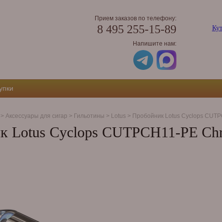
Прием заказов по телефону:
8 495 255-15-89
Кут
Напишите нам:
упки
>
Аксессуары для сигар
>
Гильотины
>
Lotus
>
Пробойник Lotus Cyclops CUTP
к Lotus Cyclops CUTPCH11-PE Chr