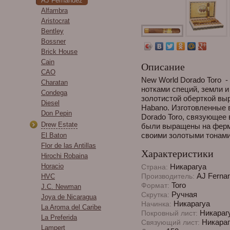
AJ Fernandez
Alfambra
Aristocrat
Bentley
Bossner
Brick House
Cain
Описание
CAO
New World Dorado Toro 
Charatan
нотками специй, земли и
Condega
золотистой оберткой вы
Diesel
Habano. Изготовленные 
Don Pepin
Dorado Toro, связующее
Drew Estate
были выращены на ферме
своими золотыми тонами
El Baton
Flor de las Antillas
Характеристики
Hirochi Robaina
Horacio
Никарагуа
Страна:
AJ Ferna
Производитель:
HVC
Toro
Формат:
J.C. Newman
Ручная
Скрутка:
Joya de Nicaragua
Никарагуа
Начинка:
La Aroma del Caribe
Никараг
Покровный лист:
La Preferida
Никараг
Связующий лист:
Lampert