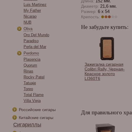
152 мм.
Длина:
Luis Martinez
21,6 мм.
Диаметр:
My Father
6 x 54
Размер:
Nicarao
Крепость:
NUB
Не забудьте купить:
Oliva
Oro Del Mundo
Paradiso
Perla del Mar
Perdomo
Plasencia
и сигарные
Каттер Lotus JAWS V-
Зажигалка сигарная
Quorum
os в
Cutter Carbon Fiber
Colibri Rally, Черная-
Rinas
тименте.
Serrated Gold &
Красное золото
Rocky Patel
Polished Gold 58 RG
LI360T6
Tatuaje
CUT609
Toreo
Total Flame
Villa Vieja
Российские сигары
Для правильного хра
Китайские сигары
Сигариллы