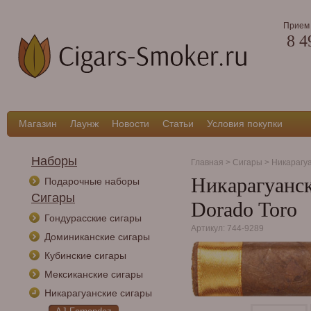
Прием 
8 4
Магазин
Лаунж
Новости
Статьи
Условия покупки
Наборы
Главная
>
Сигары
>
Никарагу
Никарагуанск
Подарочные наборы
Сигары
Dorado Toro
Гондурасские сигары
Артикул: 744-9289
Доминиканские сигары
Кубинские сигары
Мексиканские сигары
Никарагуанские сигары