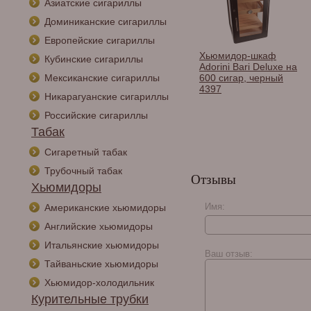
Азиатские сигариллы
Доминиканские сигариллы
Европейские сигариллы
дор-шкаф
Хьюмидор Lubinski на
Хьюмидор-шкаф
Кубинские сигариллы
i Formula на 40
30 сигар с
Adorini Bari Deluxe на
 CPL-40
Мексиканские сигариллы
подарочным набором,
600 сигар, черный
Эбеновое дерево
4397
Никарагуанские сигариллы
QB310
Российские сигариллы
Табак
Сигаретный табак
Трубочный табак
Отзывы
Хьюмидоры
Имя:
Американские хьюмидоры
Английские хьюмидоры
Итальянские хьюмидоры
Ваш отзыв:
Тайваньские хьюмидоры
Хьюмидор-холодильник
Курительные трубки