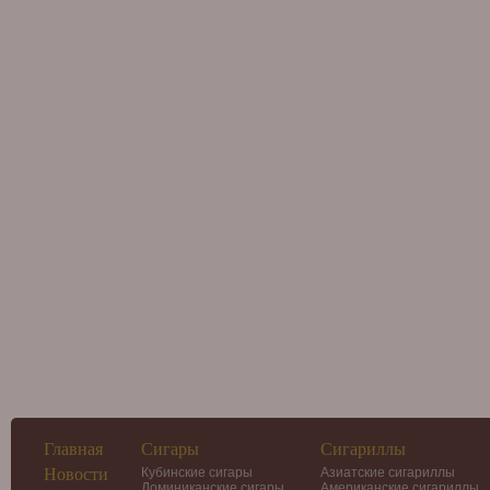
Главная
Сигары
Сигариллы
Новости
Кубинские сигары
Азиатские сигариллы
Доминиканские сигары
Американские сигариллы