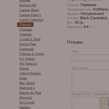
Boswell
Германия
Страна:
Borkum Riff
Kohlhase,
Производитель:
Captain Black
Натуральный
Аромат:
Captain Earle`s
Black Cavendish, L
Состав:
Castle Collection
50 гр.
Вес:
Chacom
Крепость:
Charatan
Chieftain
Cornell & Diehl
Отзывы
Doctor Pipe
Eastwood
Имя:
Fribourg & Treyer
G.L.Pease
HU-Tobacco
Ваш отзыв:
Ilsteds
John Aylesbury
Kopp
Mac Baren
Markonie`s
Mastro de Paja
Введите код с изображе
Maverick
McConnell
Nording