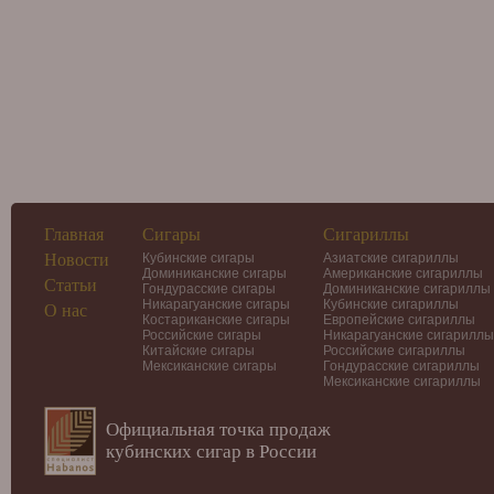
Главная
Сигары
Сигариллы
Новости
Кубинские сигары
Азиатские сигариллы
Доминиканские сигары
Американские сигариллы
Статьи
Гондурасские сигары
Доминиканские сигариллы
Никарагуанские сигары
Кубинские сигариллы
О нас
Костариканские сигары
Европейские сигариллы
Российские сигары
Никарагуанские сигариллы
Китайские сигары
Российские сигариллы
Мексиканские сигары
Гондурасские сигариллы
Мексиканские сигариллы
Официальная точка продаж
кубинских сигар в России