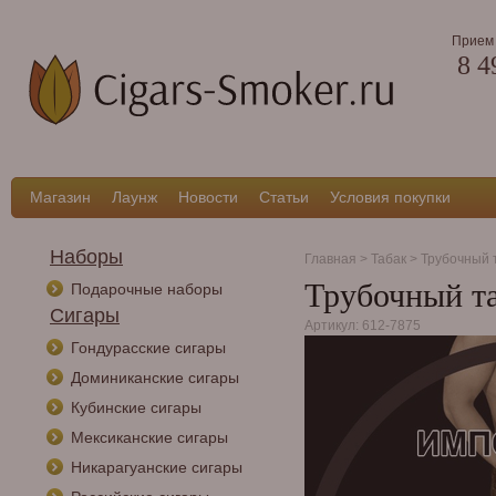
Прием 
8 4
Магазин
Лаунж
Новости
Статьи
Условия покупки
Наборы
Главная
>
Табак
>
Трубочный 
Трубочный та
Подарочные наборы
Сигары
Артикул: 612-7875
Гондурасские сигары
Доминиканские сигары
Кубинские сигары
Мексиканские сигары
Никарагуанские сигары