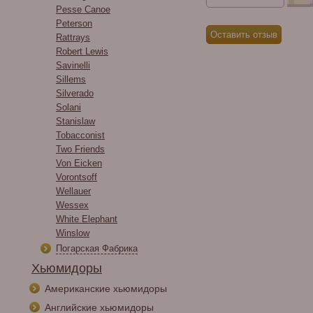
Pesse Canoe
Peterson
Rattrays
Robert Lewis
Savinelli
Sillems
Silverado
Solani
Stanislaw
Tobacconist
Two Friends
Von Eicken
Vorontsoff
Wellauer
Wessex
White Elephant
Winslow
Погарская Фабрика
Хьюмидоры
Американские хьюмидоры
Английские хьюмидоры