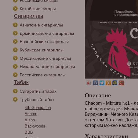
Российские сигары
Китайские сигары
Сигариллы
Азиатские сигариллы
Доминиканские сигариллы
Европейские сигариллы
Кубинские сигариллы
Мексиканские сигариллы
Никарагуанские сигариллы
Российские сигариллы
Табак
Сигаретный табак
Описание
Трубочный табак
Chacom - Mixture №1 - л
4th Generation
любое время дня. Мягка
Ashton
Вирджинии, Черного Кав
оттенком Латакии. Дост
Alsbo
которым можно наслажда
Backwoods
BBB
Характеристики