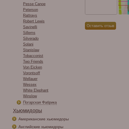
Pesse Canoe
Peterson
Rattrays
Robert Lewis
Savinelli
Sillems
Silverado
Solani
Stanislaw
Tobacconist
Two Friends
Von Eicken
Vorontsoff
Wellauer
Wessex
White Elephant
Winslow
Погарская Фабрика
Хьюмидоры
Американские хьюмидоры
Английские хьюмидоры