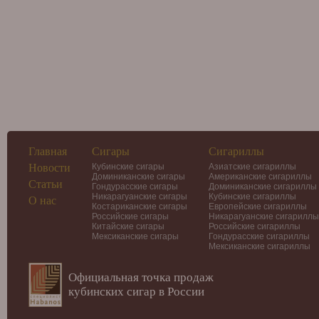
Главная
Сигары
Сигариллы
Новости
Кубинские сигары
Азиатские сигариллы
Доминиканские сигары
Американские сигариллы
Статьи
Гондурасские сигары
Доминиканские сигариллы
Никарагуанские сигары
Кубинские сигариллы
О нас
Костариканские сигары
Европейские сигариллы
Российские сигары
Никарагуанские сигариллы
Китайские сигары
Российские сигариллы
Мексиканские сигары
Гондурасские сигариллы
Мексиканские сигариллы
Официальная точка продаж
кубинских сигар в России