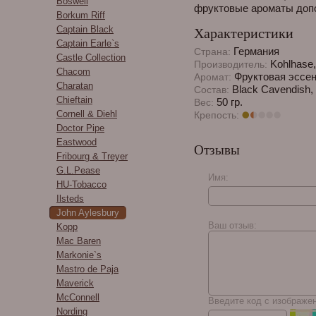
Boswell
фруктовые ароматы допо
Borkum Riff
Captain Black
Характеристики
Captain Earle`s
Германия
Страна:
Castle Collection
Kohlhase,
Производитель:
Chacom
Фруктовая эссе
Аромат:
Charatan
Black Cavendish, B
Состав:
Chieftain
50 гр.
Вес:
Cornell & Diehl
Крепость:
Doctor Pipe
Eastwood
Отзывы
Fribourg & Treyer
G.L.Pease
Имя:
HU-Tobacco
Ilsteds
John Aylesbury
Ваш отзыв:
Kopp
Mac Baren
Markonie`s
Mastro de Paja
Maverick
McConnell
Введите код с изображе
Nording