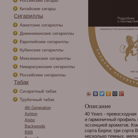
Российские сигары
Китайские сигары
Сигариллы
Азиатские сигариллы
Доминиканские сигариллы
Европейские сигариллы
Кубинские сигариллы
Мексиканские сигариллы
Никарагуанские сигариллы
Российские сигариллы
Табак
Сигаретный табак
Трубочный табак
Описание
4th Generation
40 Years - превосходна
Ashton
и гармоничный профиль 
Alsbo
эссенцией ароматов. Ко
Backwoods
сорта Берли; три сорта 
BBB
несколько темных, мелк