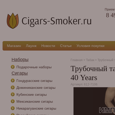
Прием 
8 4
Магазин
Лаунж
Новости
Статьи
Условия покупки
Наборы
Главная
>
Табак
>
Трубочный 
Трубочный таб
Подарочные наборы
Сигары
40 Years
Гондурасские сигары
Артикул: 612-7106
Доминиканские сигары
Кубинские сигары
Мексиканские сигары
Никарагуанские сигары