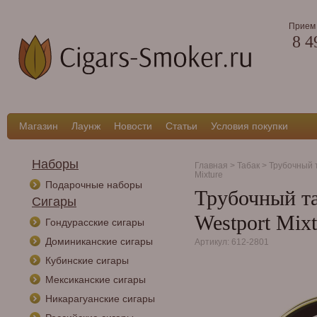
Прием 
8 4
Магазин
Лаунж
Новости
Статьи
Условия покупки
Наборы
Главная
>
Табак
>
Трубочный 
Mixture
Подарочные наборы
Трубочный таб
Сигары
Westport Mixt
Гондурасские сигары
Доминиканские сигары
Артикул: 612-2801
Кубинские сигары
Мексиканские сигары
Никарагуанские сигары