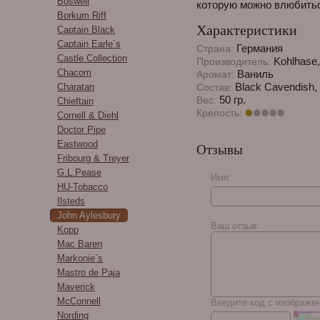
Boswell
которую можно влюбитьс
Borkum Riff
Характеристики
Captain Black
Captain Earle`s
Германия
Страна:
Castle Collection
Kohlhase,
Производитель:
Chacom
Ваниль
Аромат:
Black Cavendish, B
Charatan
Состав:
50 гр.
Вес:
Chieftain
Крепость:
Cornell & Diehl
Doctor Pipe
Eastwood
Отзывы
Fribourg & Treyer
G.L.Pease
Имя:
HU-Tobacco
Ilsteds
John Aylesbury
Ваш отзыв:
Kopp
Mac Baren
Markonie`s
Mastro de Paja
Maverick
McConnell
Введите код с изображе
Nording