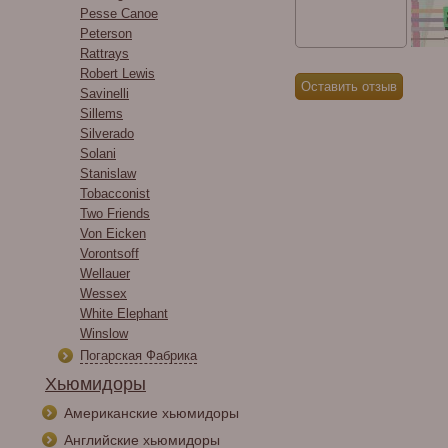
Pesse Canoe
Peterson
Rattrays
Robert Lewis
Savinelli
Sillems
Silverado
Solani
Stanislaw
Tobacconist
Two Friends
Von Eicken
Vorontsoff
Wellauer
Wessex
White Elephant
Winslow
Погарская Фабрика
Хьюмидоры
Американские хьюмидоры
Английские хьюмидоры