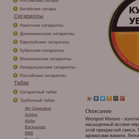
Российские сигары
Китайские сигары
Сигариллы
Азиатские сигариллы
Доминиканские сигариллы
Европейские сигариллы
Кубинские сигариллы
Мексиканские сигариллы
Никарагуанские сигариллы
Российские сигариллы
Табак
Сигаретный табак
Трубочный табак
4th Generation
Описание
Ashton
Westport Mixture - золо
Alsbo
насыщенный иссиня-чёр
Backwoods
этой прекрасной смеси.
BBB
ароматами ванили. Легк