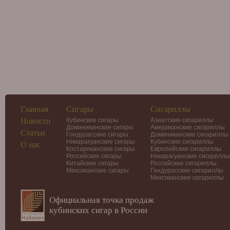
Главная
Сигары
Сигариллы
Новости
Кубинские сигары
Азиатские сигариллы
Доминиканские сигары
Американские сигариллы
Статьи
Гондурасские сигары
Доминиканские сигариллы
Никарагуанские сигары
Кубинские сигариллы
О нас
Костариканские сигары
Европейские сигариллы
Российские сигары
Никарагуанские сигариллы
Китайские сигары
Российские сигариллы
Мексиканские сигары
Гондурасские сигариллы
Мексиканские сигариллы
Официальная точка продаж
кубинских сигар в России