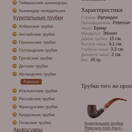
Тайваньские хьюмидоры
Характеристики
Хьюмидор-холодильник
Курительные трубки
Ирландия
Страна:
Peterson
Производитель:
Албанские трубки
Бриар
Чаша:
Эбонит
Мундштук:
Английские трубки
15 см.
Длина трубки:
Германские трубки
4,1 см.
Высота чаши:
3,3 см.
Глубина чаши:
Голландские трубки
2 см.
Диаметр чаши:
Греческие трубки
45 гр.
Вес:
Датские трубки
Ирландские трубки
Peterson
Трубки того же прои
Итальянские трубки
Российские трубки
Французские трубки
Кукурузные трубки
Польские трубки
Курительная трубка
Peterson Irish Harp -
Аксессуары