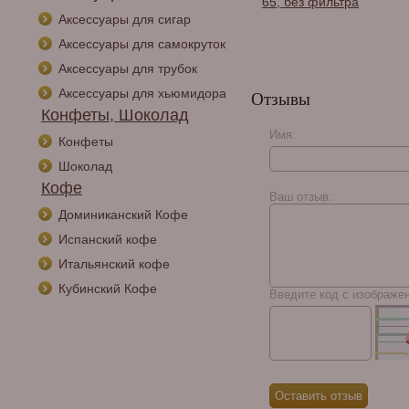
65, без фильтра
Аксессуары для сигар
Аксессуары для самокруток
Аксессуары для трубок
Аксессуары для хьюмидора
Отзывы
Конфеты, Шоколад
Имя:
Конфеты
Курительная трубка
Peterson Pub pipe
Шоколад
Rustic P-Lip, без
Кофе
фильтра
Ваш отзыв:
Доминиканский Кофе
Испанский кофе
Итальянский кофе
Кубинский Кофе
Введите код с изображе