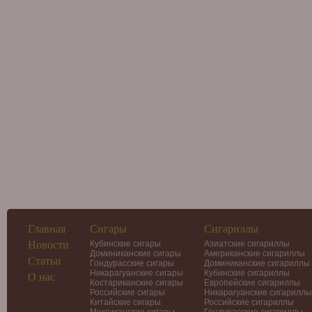
Главная
Сигары
Сигариллы
Новости
Кубинские сигары
Азиатские сигариллы
Доминиканские сигары
Американские сигариллы
Статьи
Гондурасские сигары
Доминиканские сигариллы
Никарагуанские сигары
Кубинские сигариллы
О нас
Костариканские сигары
Европейские сигариллы
Российские сигары
Никарагуанские сигариллы
Китайские сигары
Российские сигариллы