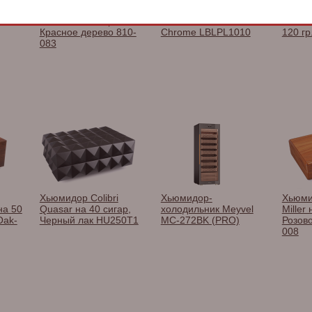
чная
Пепельница Howard
Зажигалка трубочная
Конфе
07 -
Miller на 4 сигары,
Lotus Condor Black &
«RAFF
Красное дерево 810-
Chrome LBLPL1010
120 гр
083
Хьюмидор Colibri
Хьюмидор-
Хьюми
на 50
Quasar на 40 сигар,
холодильник Meyvel
Miller
Oak-
Черный лак HU250T1
MC-272BK (PRO)
Розов
008