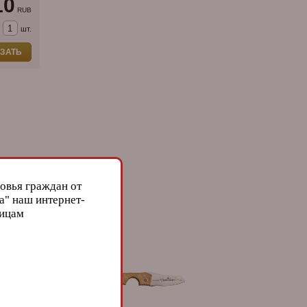
10
RUB
шт.
ЗАТЬ
овья граждан от
а" наш интернет-
лицам