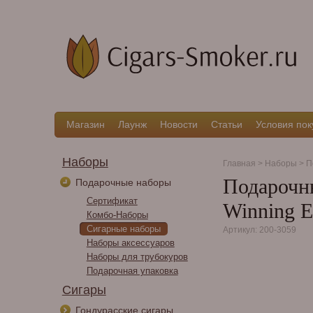
Магазин
Лаунж
Новости
Статьи
Условия пок
Наборы
Главная
>
Наборы
>
П
Подарочны
Подарочные наборы
Сертификат
Winning E
Комбо-Наборы
Сигарные наборы
Артикул: 200-3059
Наборы аксессуаров
Наборы для трубокуров
Подарочная упаковка
Сигары
Гондурасские сигары