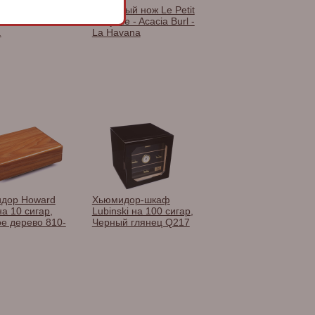
ты ChocoMe
Сигарный нож Le Petit
INÉE» RF108,
- Skyline - Acacia Burl -
.
La Havana
дор Howard
Хьюмидор-шкаф
 на 10 сигар,
Lubinski на 100 сигар,
ое дерево 810-
Черный глянец Q217