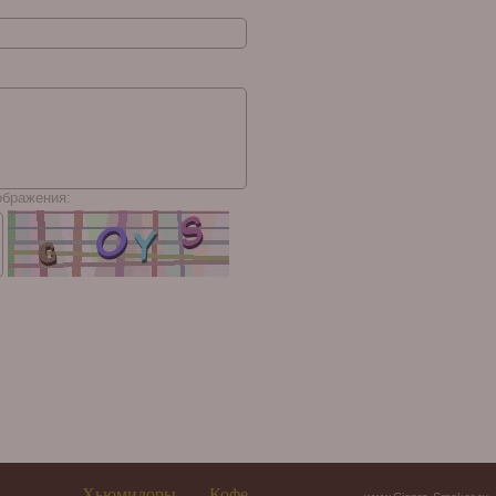
ображения:
Хьюмидоры
Кофе