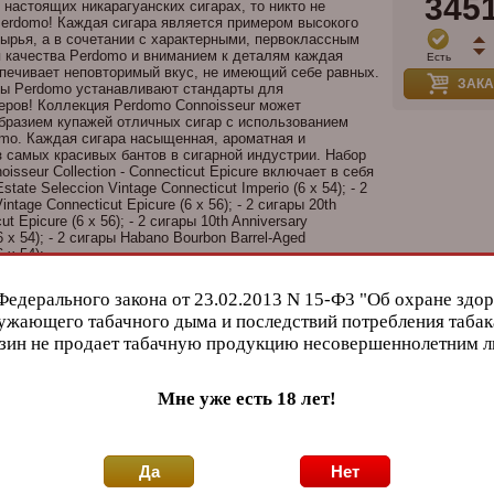
345
 настоящих никарагуанских сигарах, то никто не
erdomo! Каждая сигара является примером высокого
сырья, а в сочетании с характерными, первоклассным
 качества Perdomo и вниманием к деталям каждая
Есть
печивает неповторимый вкус, не имеющий себе равных.
ЗАКА
ры Perdomo устанавливают стандарты для
еров! Коллекция Perdomo Connoisseur может
бразием купажей отличных сигар с использованием
mo. Каждая сигара насыщенная, ароматная и
 самых красивых бантов в сигарной индустрии. Набор
oisseur Collection - Connecticut Epicure включает в себя
state Seleccion Vintage Connecticut Imperio (6 x 54); - 2
ntage Connecticut Epicure (6 x 56); - 2 сигары 20th
ut Epicure (6 x 56); - 2 сигары 10th Anniversary
 x 54); - 2 сигары Habano Bourbon Barrel-Aged
 x 54);
и
Федерального закона от 23.02.2013 N 15-Ф3 "Об охране здор
ужающего табачного дыма и последствий потребления табак
р
зин не продает табачную продукцию несовершеннолетним 
Мне уже есть 18 лет!
Да
Нет