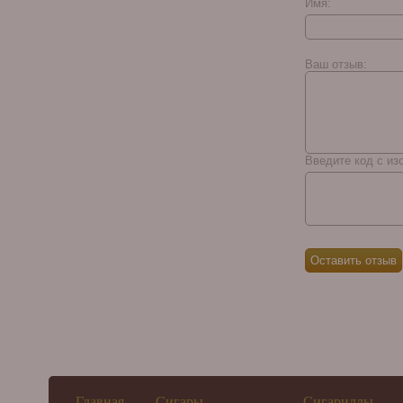
Имя:
Ваш отзыв:
Введите код с из
Главная
Сигары
Сигариллы