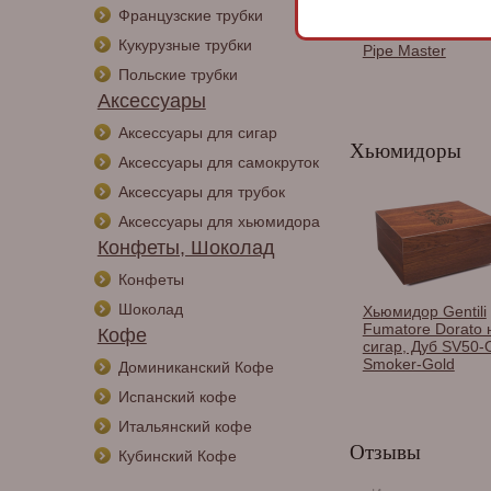
Французские трубки
Зажигалка трубо
Im Corona - 33-32
Кукурузные трубки
Pipe Master
Польские трубки
Аксессуары
Аксессуары для сигар
Хьюмидоры
Аксессуары для самокруток
Аксессуары для трубок
Аксессуары для хьюмидора
Конфеты, Шоколад
Конфеты
Шоколад
Хьюмидор Gentili
Fumatore Dorato 
Кофе
сигар, Дуб SV50-
Smoker-Gold
Доминиканский Кофе
Испанский кофе
Итальянский кофе
Отзывы
Кубинский Кофе