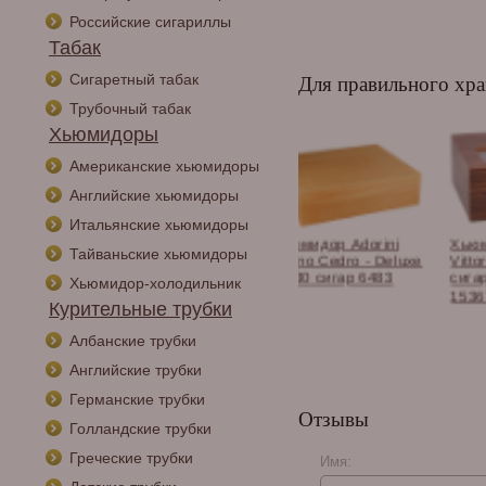
Российские сигариллы
Табак
Сигаретный табак
Для правильного хра
Трубочный табак
Хьюмидоры
Американские хьюмидоры
Английские хьюмидоры
Итальянские хьюмидоры
мидор-шкаф
Хьюмидор Adorini
Хьюмидор Adorini
Тайваньские хьюмидоры
ni Varese Deluxe
Torino Cedro - Deluxe
Vittoria M Deluxe на 75
00 сигар, черный
на 30 сигар 6483
сигар, коричневый
Хьюмидор-холодильник
вый 11558
15367
Курительные трубки
Албанские трубки
Английские трубки
Германские трубки
Отзывы
Голландские трубки
Греческие трубки
Имя: