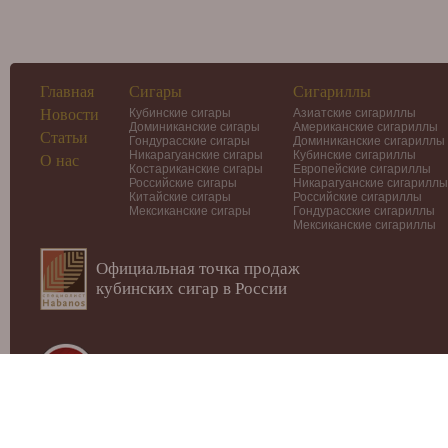
Главная
Сигары
Сигариллы
Новости
Кубинские сигары
Азиатские сигариллы
Доминиканские сигары
Американские сигариллы
Статьи
Гондурасские сигары
Доминиканские сигариллы
Никарагуанские сигары
Кубинские сигариллы
О нас
Костариканские сигары
Европейские сигариллы
Российские сигары
Никарагуанские сигариллы
Китайские сигары
Российские сигариллы
Мексиканские сигары
Гондурасские сигариллы
Мексиканские сигариллы
Официальная точка продаж
кубинских сигар в России
© 2012-2026
Интернет-магазин Cigars-Smoker.ru
Данный
публичной офертой или рекламой!
Купить сигары, сигариллы, хьюмидоры, аксессуары, п