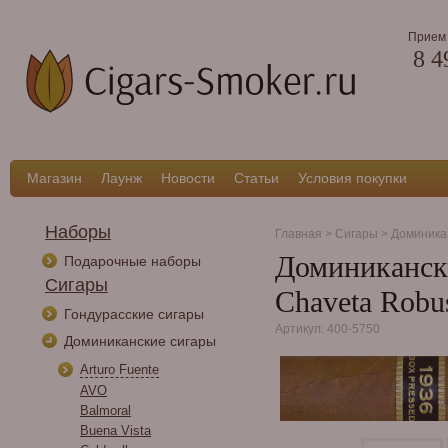
Прием 
8 4
Магазин
Лаунж
Новости
Статьи
Условия покупки
Наборы
Главная
>
Сигары
>
Доминика
Доминикански
Подарочные наборы
Сигары
Chaveta Robu
Гондурасские сигары
Артикул: 400-5750
Доминиканские сигары
Arturo Fuente
AVO
Balmoral
Buena Vista