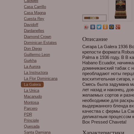
Caldwell
Casa Carrillo
Casa Magna
Cuesta Rey
Davidoff
Dardanelles
Diamond Crown
Описание
Dominican Estates
Сигара La Galera 1936 Bo
Don Diego
крепости формата Robus
Guillermo Leon
Palma в 1936 году. В В 
Gurkha
Habano Ecuador, начинка 
La Aurora
доминиканский табак с н
La Instructora
преобладают ноты перца
La Flor Dominicana
восхитительная сигара, 
Смесь была задумана м
La Galera
лет назад и наконец, д
La Unica
желаемых сортов и разн
Macanudo
необходимое для раскрыт
Montosa
выдержанного бленда вх
Parcero
качества с фермы La Ca
PDR
деликатным процессом ку
Principle
Box Pressed Chaveta!
Quesada
Характеристики
Santa Damiana