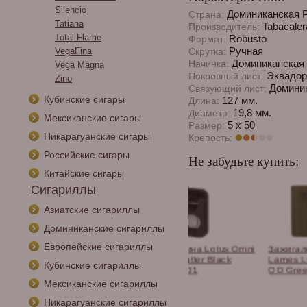
Silencio
Доминиканская 
Страна:
Tatiana
Tabacaler
Производитель:
Total Flame
Robusto
Формат:
Ручная
VegaFina
Скрутка:
Доминиканская 
Начинка:
Vega Magna
Эквадор
Покровный лист:
Zino
Доминик
Связующий лист:
Кубинские сигары
127 мм.
Длина:
19,8 мм.
Диаметр:
Мексиканские сигары
5 х 50
Размер:
Никарагуанские сигары
Крепость:
Российские сигары
Не забудьте купить:
Китайские сигары
Сигариллы
Азиатские сигариллы
Доминиканские сигариллы
Европейские сигариллы
ки сигарные
Гильотина Lotus Omni
Зажигалка Les Fines
nos в
Twin Cutter Black
Lames LE FEU RS -
Кубинские сигариллы
тименте.
CUT1501
OD Green, LF4003008
Мексиканские сигариллы
Никарагуанские сигариллы