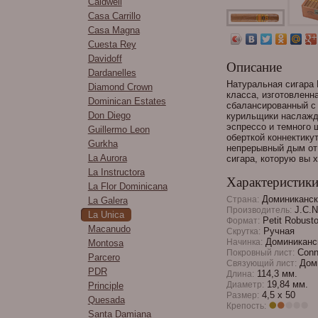
Caldwell
Casa Carrillo
Casa Magna
Cuesta Rey
Davidoff
Описание
Dardanelles
Натуральная сигара L
Diamond Crown
класса, изготовленн
Dominican Estates
сбалансированный с
Don Diego
курильщики наслажд
эспрессо и темного 
Guillermo Leon
оберткой коннектику
Gurkha
непрерывный дым от 
La Aurora
сигара, которую вы 
La Instructora
Характеристик
La Flor Dominicana
Доминиканск
Страна:
La Galera
J.C.
Производитель:
La Unica
Petit Robust
Формат:
Macanudo
Ручная
Скрутка:
Доминиканск
Начинка:
Montosa
Conn
Покровный лист:
Parcero
Доми
Связующий лист:
PDR
114,3 мм.
Длина:
19,84 мм.
Диаметр:
Principle
4,5 x 50
Размер:
Quesada
Крепость:
Santa Damiana