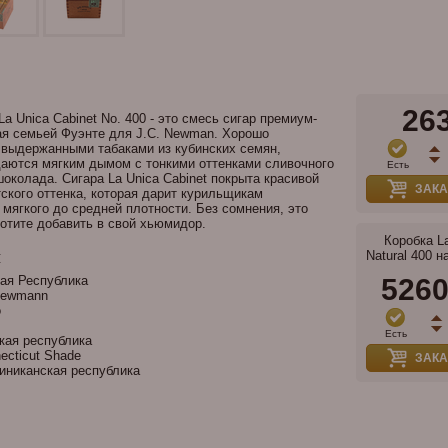
26
a Unica Cabinet No. 400 - это смесь сигар премиум-
ая семьей Фуэнте для J.C. Newman. Хорошо
 выдержанными табаками из кубинских семян,
аются мягким дымом с тонкими оттенками сливочного
Есть
шоколада. Сигара La Unica Cabinet покрыта красивой
ЗАКА
тского оттенка, которая дарит курильщикам
мягкого до средней плотности. Без сомнения, это
хотите добавить в свой хьюмидор.
Коробка L
и
Natural 400 н
ая Республика
526
Newmann
o
Есть
ая республика
ecticut Shade
ЗАКА
никанская республика