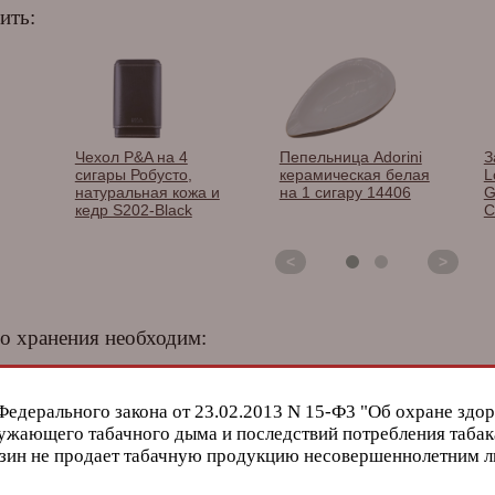
ить:
Чехол P&A на 4
Пепельница Adorini
З
сигары Робусто,
керамическая белая
L
натуральная кожа и
на 1 сигару 14406
G
кедр S202-Black
C
<
>
о хранения необходим:
Федерального закона от 23.02.2013 N 15-Ф3 "Об охране здор
ужающего табачного дыма и последствий потребления табак
зин не продает табачную продукцию несовершеннолетним 