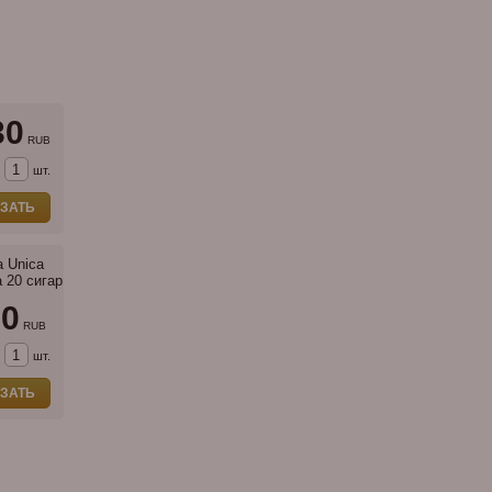
30
RUB
шт.
ЗАТЬ
a Unica
а 20 сигар
00
RUB
шт.
ЗАТЬ