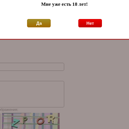
d
Хьюмидор Lubinski на
Хьюмидор Gentili
Х
Мне уже есть 18 лет!
60 сигар, Кубинский
Dome Top на 60 сигар,
H
й
флаг Q232
Карбон SV60-Carbon
5
Dome Top
Да
Нет
<
>
ображения: