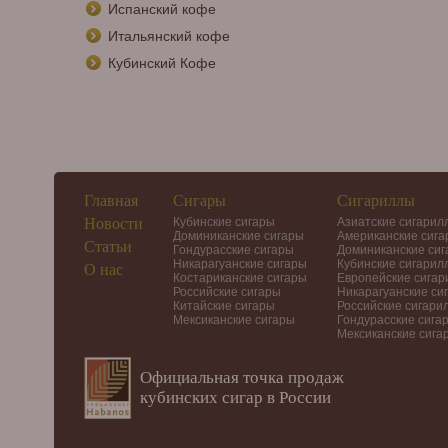
Испанский кофе
Итальянский кофе
Кубинский Кофе
Главная
Сигары
Сигариллы
Новости
Кубинские сигары
Азиатские сигарил
Доминиканские сигары
Американские сиг
Статьи
Гондурасские сигары
Доминиканские си
Никарагуанские сигары
Кубинские сигарил
О нас
Костариканские сигары
Европейские сига
Российские сигары
Никарагуанские си
Китайские сигары
Российские сигари
Мексиканские сигары
Гондурасские сига
Мексиканские сига
Официальная точка продаж
кубинских сигар в России