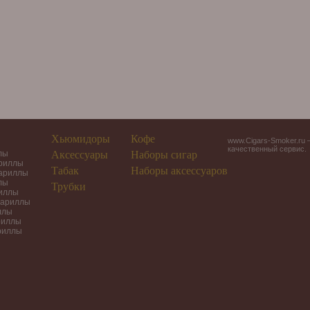
Хьюмидоры
Кофе
www.Cigars-Smoker.ru 
качественный сервис.
лы
Аксессуары
Наборы сигар
ариллы
Табак
Наборы аксессуаров
гариллы
лы
Трубки
риллы
гариллы
ллы
риллы
риллы