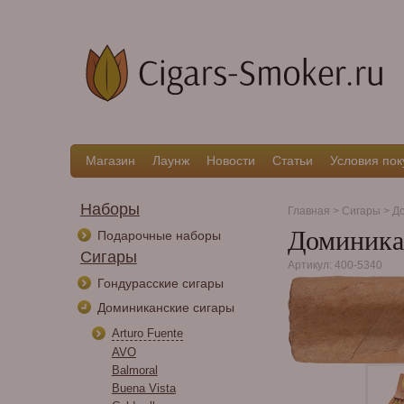
Магазин
Лаунж
Новости
Статьи
Условия пок
Наборы
Главная
>
Сигары
>
До
Доминикан
Подарочные наборы
Сигары
Артикул: 400-5340
Гондурасские сигары
Доминиканские сигары
Arturo Fuente
AVO
Balmoral
Buena Vista