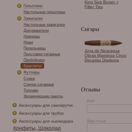
King Size Brown +
Гильотины
Filter Tips
Настольные гильотины
Зажигалки
Настольные зажигалки
Сигары
Докуриватели
Ножницы
Ножи
Пепельницы
Зажигалка Caseti
Joya de Nicaragua
Подставки сигарные
сигарная турбо,
Obras Maestras Cinco
серебристая CA438-4
Decadas Diadema
Пробойники
Браслеты
Футляры
Сумки
Спички сигарные
Отзывы
Топливо
Увлажняющие пакеты
Имя:
Аксессуары для самокруток
Аксессуары для трубок
Gurkha Ghost Angel
Tubos
Аксессуары для хьюмидора
Ваш отзыв:
Конфеты, Шоколад