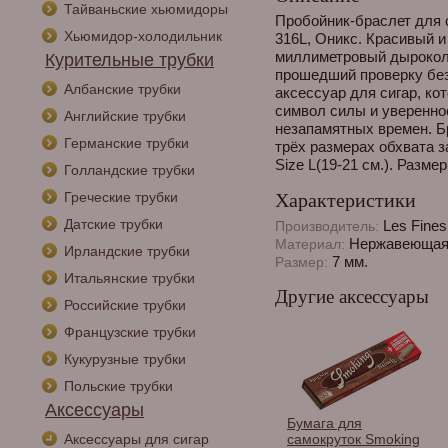
Тайваньские хьюмидоры
Пробойник-браслет для 
Хьюмидор-холодильник
316L, Оникс. Красивый 
миллиметровый дырокол 
Курительные трубки
прошедший проверку без
Албанские трубки
аксессуар для сигар, ко
символ силы и увереннос
Английские трубки
незапамятных времен. Б
Германские трубки
трёх размерах обхвата за
Size L(19-21 см.). Размер
Голландские трубки
Греческие трубки
Характеристики
Датские трубки
Les Fine
Производитель:
Нержавеющая 
Материал:
Ирландские трубки
7 мм.
Размер:
Итальянские трубки
Другие аксессуары
Российские трубки
Французские трубки
Кукурузные трубки
Польские трубки
Аксессуары
Бумага для
Аксессуары для сигар
самокруток Smoking