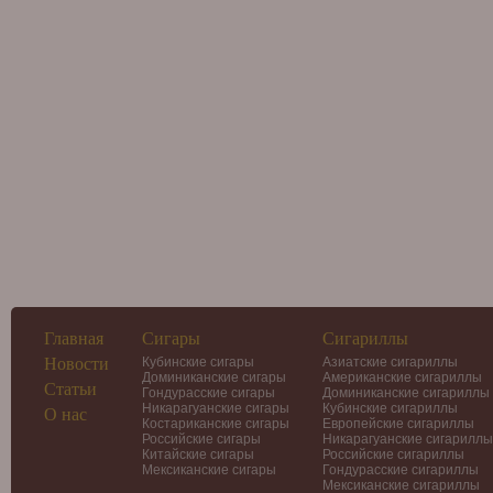
Главная
Сигары
Сигариллы
Новости
Кубинские сигары
Азиатские сигариллы
Доминиканские сигары
Американские сигариллы
Статьи
Гондурасские сигары
Доминиканские сигариллы
Никарагуанские сигары
Кубинские сигариллы
О нас
Костариканские сигары
Европейские сигариллы
Российские сигары
Никарагуанские сигариллы
Китайские сигары
Российские сигариллы
Мексиканские сигары
Гондурасские сигариллы
Мексиканские сигариллы