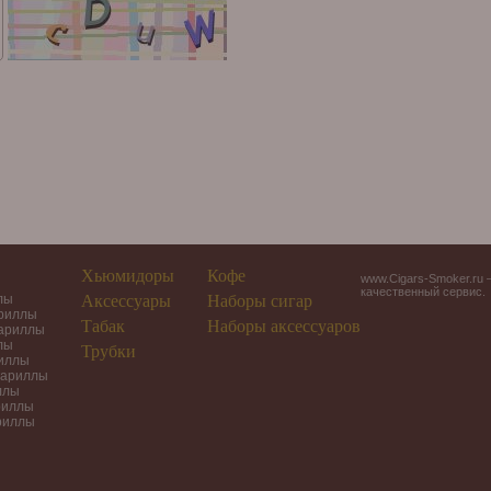
Хьюмидоры
Кофе
www.Cigars-Smoker.ru 
качественный сервис.
лы
Аксессуары
Наборы сигар
ариллы
Табак
Наборы аксессуаров
гариллы
лы
Трубки
риллы
гариллы
ллы
риллы
риллы