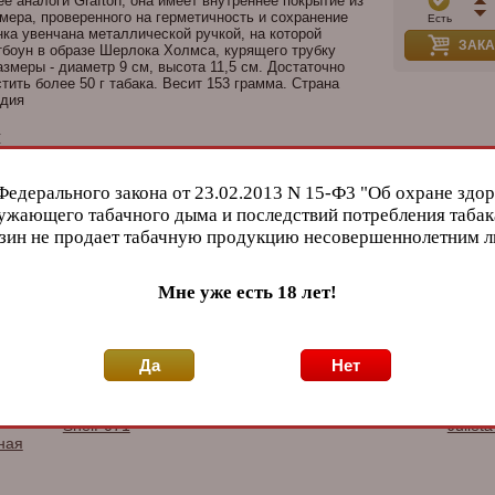
её аналоги Grafton, она имеет внутреннее покрытие из
мера, проверенного на герметичность и сохранение
Есть
нка увенчана металлической ручкой, на которой
ЗАКА
боун в образе Шерлока Холмса, курящего трубку
азмеры - диаметр 9 см, высота 11,5 см. Достаточно
тить более 50 г табака. Весит 153 грамма. Страна
ндия
и
son
; Натуральная кожа
Федерального закона от 23.02.2013 N 15-Ф3 "Об охране здор
ужающего табачного дыма и последствий потребления табак
ары
зин не продает табачную продукцию несовершеннолетним 
Мне уже есть 18 лет!
Да
Нет
ная
Полка из кедра для
Сумка P&A для 2
Пепел
е
сигарного шкафа
трубок и табака,
на 4 с
ником
Howard Miller 810-071
экокожа, черная P001
керам
Shelf-071
Juliet
ная