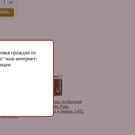
шт.
ЗАТЬ
овья граждан от
а" наш интернет-
лицам
ьница Tom River
Зажигалка трубочная
игары,
Mastro de Paja,
ика, Romeo y
серебро и бриар 1401
a ASH-36R