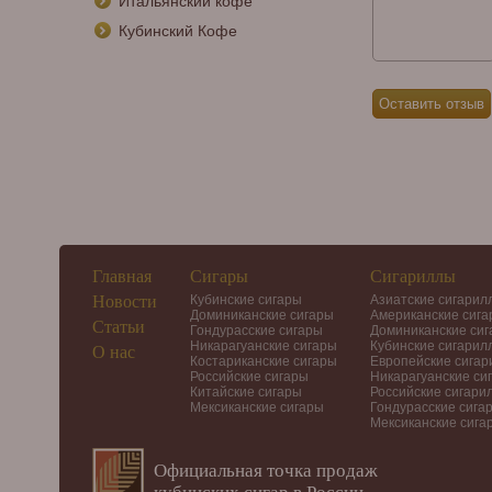
Итальянский кофе
Кубинский Кофе
Главная
Сигары
Сигариллы
Новости
Кубинские сигары
Азиатские сигарил
Доминиканские сигары
Американские сиг
Статьи
Гондурасские сигары
Доминиканские си
Никарагуанские сигары
Кубинские сигарил
О нас
Костариканские сигары
Европейские сига
Российские сигары
Никарагуанские си
Китайские сигары
Российские сигари
Мексиканские сигары
Гондурасские сига
Мексиканские сига
Официальная точка продаж