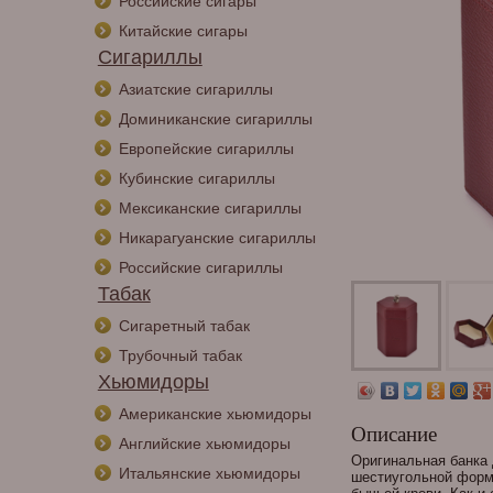
Российские сигары
Китайские сигары
Сигариллы
Азиатские сигариллы
Доминиканские сигариллы
Европейские сигариллы
Кубинские сигариллы
Мексиканские сигариллы
Никарагуанские сигариллы
Российские сигариллы
Табак
Сигаретный табак
Трубочный табак
Хьюмидоры
Американские хьюмидоры
Описание
Английские хьюмидоры
Оригинальная банка 
Итальянские хьюмидоры
шестиугольной формы