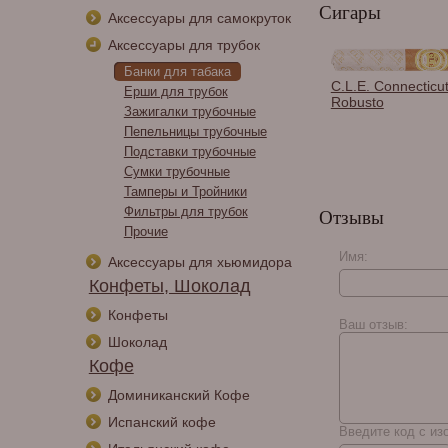
Сигары
Аксессуары для самокруток
Аксессуары для трубок
Банки для табака
C.L.E. Connecticu
Ерши для трубок
Robusto
Зажигалки трубочные
Пепельницы трубочные
Подставки трубочные
Сумки трубочные
Тамперы и Тройники
Фильтры для трубок
Отзывы
Прочие
Имя:
Аксессуары для хьюмидора
Конфеты, Шоколад
Конфеты
Ваш отзыв:
Шоколад
Кофе
Доминиканский Кофе
Испанский кофе
Введите код с из