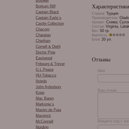
Boswell
Характеристик
Borkum Riff
Captain Black
Турция
Страна:
Captain Earle`s
Glado
Производитель:
Слива; Сухо
Аромат:
Castle Collection
Virginia, Lata
Состав:
Chacom
50 гр.
Вес:
Charatan
Крепость:
20 уп.
Блок:
Chieftain
Cornell & Diehl
Doctor Pipe
Eastwood
Отзывы
Fribourg & Treyer
G.L.Pease
Имя:
HU-Tobacco
Ilsteds
John Aylesbury
Ваш отзыв:
Kopp
Mac Baren
Markonie`s
Mastro de Paja
Maverick
Введите код с из
McConnell
Nording