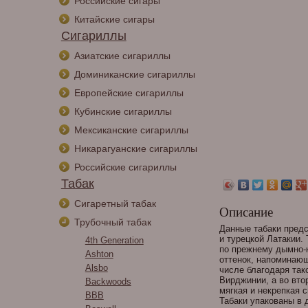
Российские сигары
Китайские сигары
Сигариллы
Азиатские сигариллы
Доминиканские сигариллы
Европейские сигариллы
Кубинские сигариллы
Мексиканские сигариллы
Никарагуанские сигариллы
Российские сигариллы
Табак
Сигаретный табак
Описание
Трубочный табак
Данные табаки пред
и турецкой Латакии. 
4th Generation
по прежнему дымно-к
Ashton
оттенок, напоминающ
Alsbo
числе благодаря так
Вирджинии, а во вто
Backwoods
мягкая и некрепкая 
BBB
Табаки упакованы в д