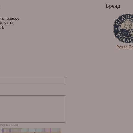
Бренд
и
ra Tobacco
фрукты;
kia
Pesse C
ображения: