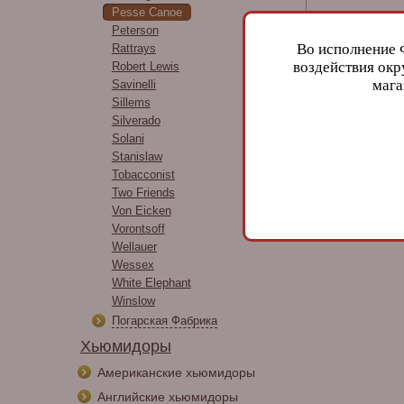
Pesse Canoe
Peterson
Во исполнение 
Rattrays
воздействия окр
Robert Lewis
мага
Savinelli
Sillems
Silverado
Solani
Stanislaw
Tobacconist
Two Friends
Von Eicken
Vorontsoff
Wellauer
Wessex
White Elephant
Winslow
Погарская Фабрика
Хьюмидоры
Американские хьюмидоры
Английские хьюмидоры