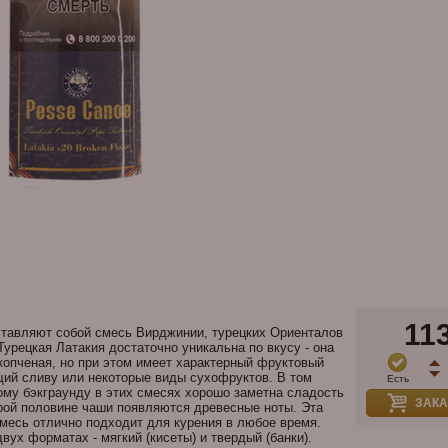
11
ставляют собой смесь Вирджинии, турецких Ориенталов
Турецкая Латакия достаточно уникальна по вкусу - она
опченая, но при этом имеет характерный фруктовый
ий сливу или некоторые виды сухофруктов. В том
Есть
ому бэкграунду в этих смесях хорошо заметна сладость
ЗАКА
рой половине чаши появляются древесные ноты. Эта
смесь отлично подходит для курения в любое время.
вух форматах - мягкий (кисеты) и твердый (банки).