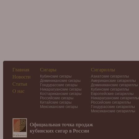
Главная
Сигары
Сигариллы
Новости
Кубинские сигары
Азиатские сигариллы
Доминиканские сигары
Американские сигариллы
Статьи
Гондурасские сигары
Доминиканские сигариллы
Никарагуанские сигары
Кубинские сигариллы
О нас
Костариканские сигары
Европейские сигариллы
Российские сигары
Никарагуанские сигариллы
Китайские сигары
Российские сигариллы
Мексиканские сигары
Гондурасские сигариллы
Мексиканские сигариллы
Официальная точка продаж
кубинских сигар в России