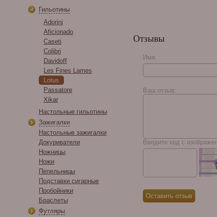
Гильотины
Adorini
Aficionado
Отзывы
Caseti
Colibri
Имя:
Davidoff
Les Fines Lames
Buena Vista Incognito
Lotus
Robusto
Passatore
Ваш отзыв:
Xikar
Настольные гильотины
Зажигалки
Настольные зажигалки
Докуриватели
Введите код с изображе
Ножницы
Ножи
Пепельницы
Подставки сигарные
Пробойники
Браслеты
Футляры