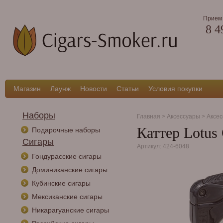
Прием 
8 4
Магазин
Лаунж
Новости
Статьи
Условия покупки
Наборы
Главная
>
Аксессуары
>
Аксес
Каттер Lotus
Подарочные наборы
Сигары
Артикул: 424-6048
Гондурасские сигары
Доминиканские сигары
Кубинские сигары
Мексиканские сигары
Никарагуанские сигары