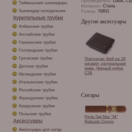
Lotus, С
Производитель:
Тайваньские хьюмидоры
Сталь
Материал:
Хьюмидор-холодильник
70RG
Размер:
Курительные трубки
Другие аксессуары
Албанские трубки
Английские трубки
Германские трубки
Голландские трубки
Греческие трубки
Портсигар Stoll на 18
сигарет, натуральная
Датские трубки
кожа, Черный нубук,
C26
Ирландские трубки
Итальянские трубки
Российские трубки
Сигары
Французские трубки
Кукурузные трубки
Польские трубки
Каттер Lotus Viper V-
Perla Del Mar "M"
Аксессуары
Cutter Black &
Robusto Corojo
Rubberized Black 70
Аксессуары для сигар
RG CUT1101