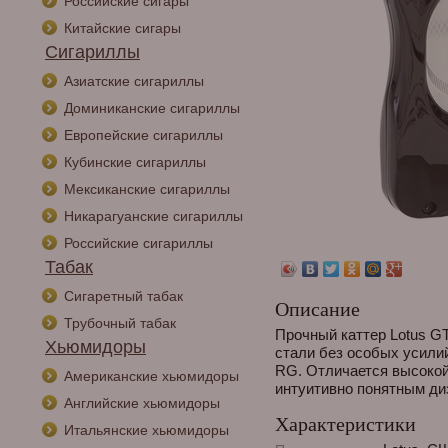
Российские сигары
Китайские сигары
Сигариллы
Азиатские сигариллы
Доминиканские сигариллы
Европейские сигариллы
Кубинские сигариллы
Мексиканские сигариллы
Никарагуанские сигариллы
Российские сигариллы
Табак
Сигаретный табак
Описание
Трубочный табак
Прочный каттер Lotus G
Хьюмидоры
стали без особых усили
RG. Отличается высокой
Американские хьюмидоры
интуитивно понятным ди
Английские хьюмидоры
Характеристики
Итальянские хьюмидоры