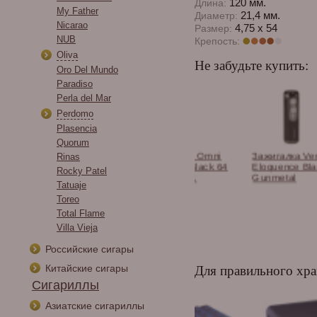
120 мм.
Длина:
My Father
21,4 мм.
Диаметр:
Nicarao
4,75 x 54
Размер:
NUB
Крепость:
Oliva
Не забудьте купить:
Oro Del Mundo
Paradiso
Perla del Mar
Perdomo
Plasencia
Quorum
и сигарные
Каттер Lotus Omni
Зажигалка Vertigo
Rinas
os в
Twin Cutter Black 64
Eloquence Black
Rocky Patel
тименте.
RG CUT1501
Gunmetal
Tatuaje
Toreo
Total Flame
Villa Vieja
Российские сигары
Китайские сигары
Для правильного хра
Сигариллы
Азиатские сигариллы