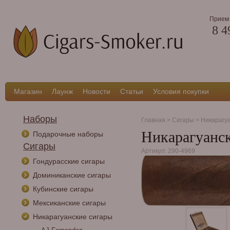
Прием 
8 4
Магазин
Лаунж
Новости
Статьи
Условия покупки
Наборы
Главная
>
Сигары
>
Никарагу
Никарагуанск
Подарочные наборы
Сигары
Артикул: 290-4969
Гондурасские сигары
Доминиканские сигары
Кубинские сигары
Мексиканские сигары
Никарагуанские сигары