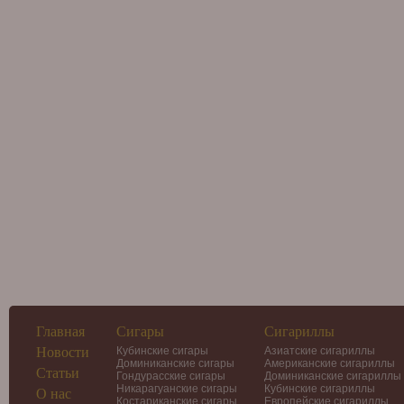
Главная
Сигары
Сигариллы
Новости
Кубинские сигары
Азиатские сигариллы
Доминиканские сигары
Американские сигариллы
Статьи
Гондурасские сигары
Доминиканские сигариллы
Никарагуанские сигары
Кубинские сигариллы
О нас
Костариканские сигары
Европейские сигариллы