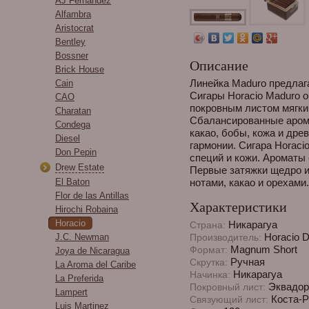
AJ Fernandez
Alfambra
Aristocrat
Bentley
Bossner
Описание
Brick House
Линейка Maduro предлаг
Cain
Сигары Horacio Maduro 
CAO
покровным листом мягки
Charatan
Сбалансированные арома
Condega
какао, бобы, кожа и др
Diesel
гармонии. Сигара Horaci
Don Pepin
специй и кожи. Ароматы
Drew Estate
Первые затяжки щедро и
El Baton
нотами, какао и орехами.
Flor de las Antillas
Характеристики
Hirochi Robaina
Horacio
Никарагуа
Страна:
Horacio Di
J.C. Newman
Производитель:
Magnum Short
Формат:
Joya de Nicaragua
Ручная
Скрутка:
La Aroma del Caribe
Никарагуа
Начинка:
La Preferida
Эквадор
Покровный лист:
Lampert
Коста-Р
Связующий лист:
Luis Martinez