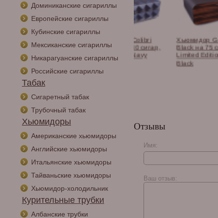
Доминиканские сигариллы
Европейские сигариллы
Кубинские сигариллы
дор Gentili Red
Хьюмидор Colibri
Хьюмидор Gentili
Мексиканские сигариллы
 50 сигар,
Quasar на 40 сигар,
Black на 75 сигар
вое дерево
Синий лак Navy
Limited Edition SV75-
Никарагуанские сигариллы
Ebony-Red-Car
HU250T4
Black
Российские сигариллы
Табак
Сигаретный табак
Трубочный табак
Хьюмидоры
Отзывы
Американские хьюмидоры
Имя:
Английские хьюмидоры
Итальянские хьюмидоры
Тайваньские хьюмидоры
Ваш отзыв:
Хьюмидор-холодильник
Курительные трубки
Албанские трубки