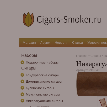
Магазин
Лаунж
Новости
Статьи
Условия пок
Наборы
Главная
>
Сигары
>
Ни
Никарагуа
Подарочные наборы
Сигары
Артикул: 290-5485
Гондурасские сигары
Доминиканские сигары
Кубинские сигары
Мексиканские сигары
Никарагуанские сигары