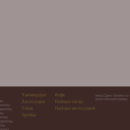
Хьюмидоры
Кофе
www.Cigars-Smoker.ru 
качественный сервис.
лы
Аксессуары
Наборы сигар
ариллы
Табак
Наборы аксессуаров
гариллы
лы
Трубки
риллы
гариллы
ллы
риллы