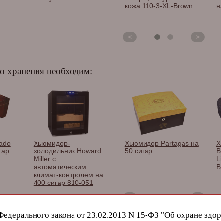
кожа 110-3-XL-Brown
н
<
>
о хранения необходим:
ado
Хьюмидор-
Хьюмидор Partagas на
Х
гар
холодильник Howard
50 сигар
B
Miller c
L
автоматическим
B
климат-контролем на
400 сигар 810-051
<
>
Федерального закона от 23.02.2013 N 15-Ф3 "Об охране здор