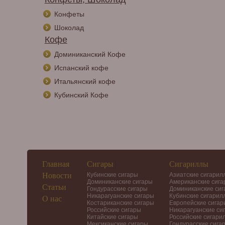
Конфеты
Шоколад
Кофе
Доминиканский Кофе
Испанский кофе
Итальянский кофе
Кубинский Кофе
Главная
Сигары
Сигариллы
Новости
Кубинские сигары
Азиатские сигарил
Доминиканские сигары
Американские сиг
Статьи
Гондурасские сигары
Доминиканские си
Никарагуанские сигары
Кубинские сигарил
О нас
Костариканские сигары
Европейские сига
Российские сигары
Никарагуанские си
Китайские сигары
Российские сигари
Мексиканские сигары
Гондурасские сига