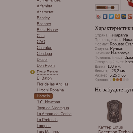
AJ Fernandez
Alfambra
Aristocrat
Bentley
Bossner
Характеристик
Brick House
Никарагуа
Страна:
Cain
Horaci
Производитель:
CAO
Robusto Gra
Формат:
Charatan
Ручная
Скрутка:
Никарагуа
Начинка:
Condega
Эква
Покровный лист:
Diesel
Кост
Связующий лист:
Don Pepin
133 мм.
Длина:
26,2 мм.
Диаметр:
Drew Estate
5,25 x 66
Размер:
El Baton
Крепость:
Flor de las Antillas
Не забудьте куп
Hirochi Robaina
Horacio
J.C. Newman
Joya de Nicaragua
La Aroma del Caribe
La Preferida
Lampert
Спички сигарные
Каттер Lotus
Luis Martinez
Habanos в
Deception Techni 