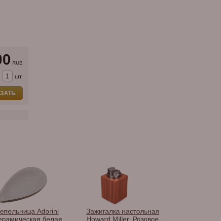
00
RUB
шт.
ЗАТЬ
епельница Adorini
Зажигалка настольная
Гильотина н
ерамическая белая
Howard Miller, Розовое
Colibri Quasa