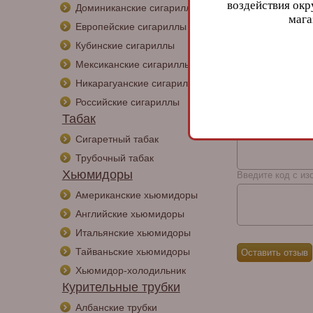
воздействия окр
Доминиканские сигариллы
мага
Отзывы
Европейские сигариллы
Кубинские сигариллы
Имя:
Мексиканские сигариллы
Никарагуанские сигариллы
Ваш отзыв:
Российские сигариллы
Табак
Сигаретный табак
Трубочный табак
Хьюмидоры
Введите код с из
Американские хьюмидоры
Английские хьюмидоры
Итальянские хьюмидоры
Тайваньские хьюмидоры
Хьюмидор-холодильник
Курительные трубки
Албанские трубки