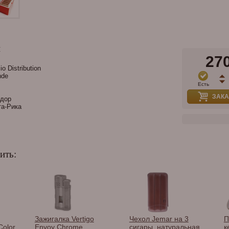
и
27
o Distribution
nde
Есть
ЗАКА
дор
а-Рика
ить:
Зажигалка Vertigo
Чехол Jemar на 3
П
Color
Envoy Chrome
сигары, натуральная
к