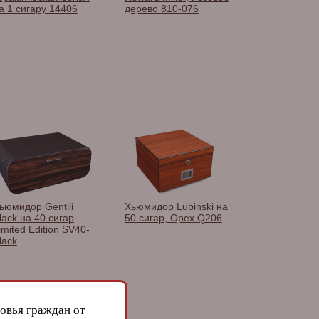
а 1 сигару 14406
дерево 810-076
двойного дей
Оружейная с
CU700T3
ьюмидор Gentili
Хьюмидор Lubinski на
Хьюмидор H
lack на 40 сигар
50 сигар, Орех Q206
Miller на 50 
imited Edition SV40-
Макассар 81
lack
овья граждан от