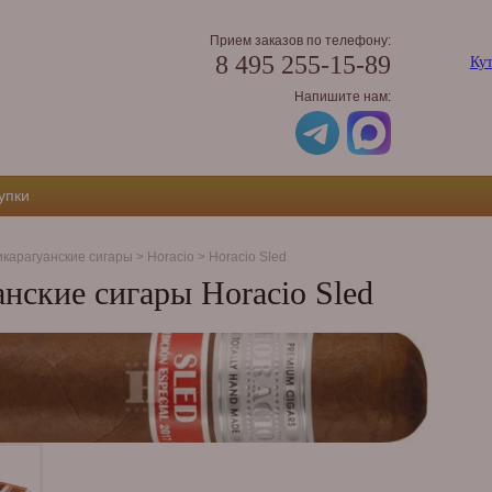
Прием заказов по телефону:
8 495 255-15-89
Кут
Напишите нам:
упки
карагуанские сигары
>
Horacio
>
Horacio Sled
нские сигары Horacio Sled