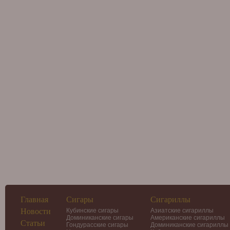
Главная
Сигары
Сигариллы
Новости
Кубинские сигары
Азиатские сигариллы
Доминиканские сигары
Американские сигариллы
Статьи
Гондурасские сигары
Доминиканские сигариллы