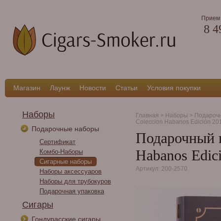
Прием 
8 4
Магазин
Лаунж
Новости
Статьи
Условия покупки
Наборы
Главная
>
Наборы
>
Подароч
Coleccion Habanos Edición 20
Подарочные наборы
Подарочный н
Сертификат
Habanos Edic
Комбо-Наборы
Сигарные наборы
Артикул: 200-2570
Наборы аксессуаров
Наборы для трубокуров
Подарочная упаковка
Сигары
Гондурасские сигары