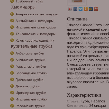
Трубочный табак
Хьюмидоры
Американские хьюмидоры
Описание
Английские хьюмидоры
Trinidad Casilda – это H
Итальянские хьюмидоры
начинкой и средней креп
фантастический по своей
Тайваньские хьюмидоры
Trinidad Casilda связан
Хьюмидор-холодильник
находится в одноименно
Курительные трубки
года из мультибрендовой
Habanos. Эти прекрасны
Албанские трубки
начинкой из цельных ли
Английские трубки
Пинар дель Рио, земли п
Смесь соответствует тип
Германские трубки
который отличается сво
Голландские трубки
впечатляющем изобилии 
высшего сорта и больш
Греческие трубки
вкусовое впечатление. В
Датские трубки
сигар.
Ирландские трубки
Характеристики
Итальянские трубки
Куба, Habanos
Страна:
24 сигары
Кол-во сигар:
Российские трубки