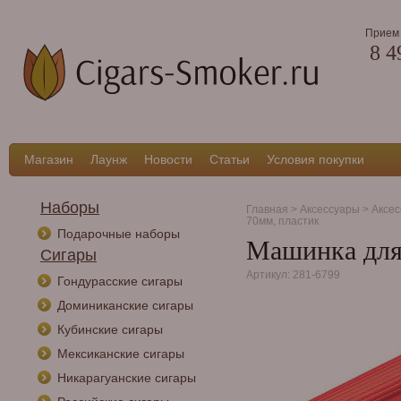
Прием 
8 4
Магазин
Лаунж
Новости
Статьи
Условия покупки
Наборы
Главная
>
Аксессуары
>
Аксес
70мм, пластик
Подарочные наборы
Машинка для
Сигары
Артикул: 281-6799
Гондурасские сигары
Доминиканские сигары
Кубинские сигары
Мексиканские сигары
Никарагуанские сигары