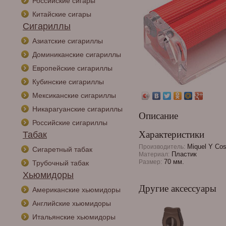
Российские сигары
Китайские сигары
Сигариллы
Азиатские сигариллы
Доминиканские сигариллы
Европейские сигариллы
Кубинские сигариллы
Мексиканские сигариллы
Никарагуанские сигариллы
Описание
Российские сигариллы
Характеристики
Табак
Miquel Y Cos
Производитель:
Сигаретный табак
Пластик
Материал:
70 мм.
Размер:
Трубочный табак
Хьюмидоры
Другие аксессуары
Американские хьюмидоры
Английские хьюмидоры
Итальянские хьюмидоры