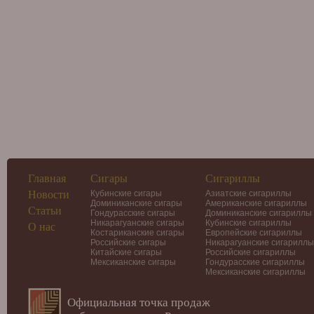
Главная
Сигары
Сигариллы
Новости
Кубинские сигары
Азиатские сигариллы
Доминиканские сигары
Американские сигариллы
Статьи
Гондурасские сигары
Доминиканские сигариллы
Никарагуанские сигары
Кубинские сигариллы
О нас
Костариканские сигары
Европейские сигариллы
Российские сигары
Никарагуанские сигариллы
Китайские сигары
Российские сигариллы
Мексиканские сигары
Гондурасские сигариллы
Мексиканские сигариллы
Официальная точка продаж