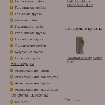
ck Tip -
Германские трубки
Bell Rock Club -
Bell Rock Mini -
cino 5 шт.
Limoncello 8 шт.
Limoncello 10 шт.
Голландские трубки
Греческие трубки
Датские трубки
Ирландские трубки
Не забудьте купить:
Итальянские трубки
Российские трубки
Французские трубки
Кукурузные трубки
лка Vertigo
Зажигалка сигарная
Зажигалка Vertigo Atlas
Польские трубки
r Chrome &
Colibri Quasar,
Nickel
Аксессуары
tal
двойное турбопламя,
Оружейная сталь
Аксессуары для сигар
LI750T3
Аксессуары для самокруток
Аксессуары для трубок
Аксессуары для хьюмидора
Конфеты, Шоколад
Отзывы
Конфеты