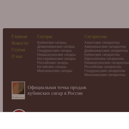
Главная
Сигары
Сигариллы
Новости
Кубинские сигары
Азиатские сигариллы
Доминиканские сигары
Американские сигариллы
Статьи
Гондурасские сигары
Доминиканские сигариллы
Никарагуанские сигары
Кубинские сигариллы
О нас
Костариканские сигары
Европейские сигариллы
Российские сигары
Никарагуанские сигариллы
Китайские сигары
Российские сигариллы
Мексиканские сигары
Гондурасские сигариллы
Мексиканские сигариллы
Официальная точка продаж
кубинских сигар в России
© 2012-2026
Интернет-магазин Cigars-Smoker.ru
Данный