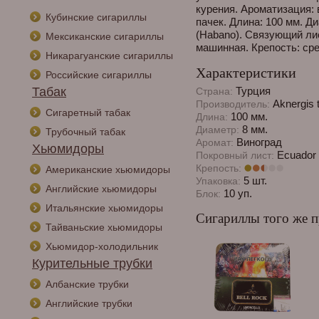
курения. Ароматизация: в
Кубинские сигариллы
пачек. Длина: 100 мм. Д
(Habano). Связующий лис
Мексиканские сигариллы
машинная. Крепость: сре
Никарагуанские сигариллы
Характеристики
Российские сигариллы
Табак
Турция
Страна:
Aknergis 
Производитель:
Сигаретный табак
100 мм.
Длина:
8 мм.
Диаметр:
Трубочный табак
Виноград
Аромат:
Хьюмидоры
Ecuador 
Покровный лист:
Крепость:
Американские хьюмидоры
5 шт.
Упаковка:
Английские хьюмидоры
10 уп.
Блок:
Итальянские хьюмидоры
Сигариллы того же п
Тайваньские хьюмидоры
Хьюмидор-холодильник
Курительные трубки
Албанские трубки
Английские трубки