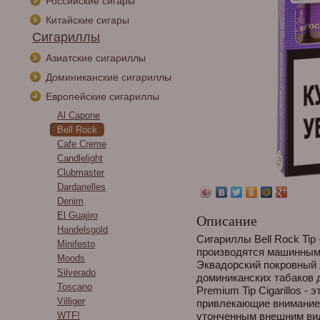
Российские сигары
Китайские сигары
Сигариллы
Азиатские сигариллы
Доминиканские сигариллы
Европейские сигариллы
Al Capone
Bell Rock
Cafe Creme
Candlelight
Clubmaster
Dardanelles
Denim
El Guajiro
Описание
Handelsgold
Сигариллы Bell Rock Tip 
Minifesto
производятся машинным 
Moods
Эквадорский покровный 
Silverado
доминиканских табаков 
Toscano
Premium Tip Cigarillos 
Villiger
привлекающие внимание
WTF!
утонченным внешним вид