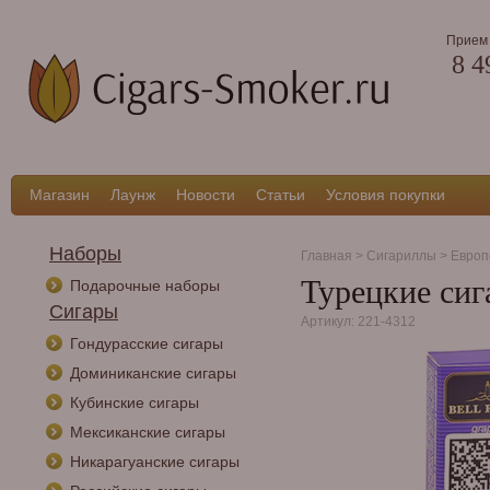
Прием 
8 4
Магазин
Лаунж
Новости
Статьи
Условия покупки
Наборы
Главная
>
Сигариллы
>
Европ
Турецкие сига
Подарочные наборы
Сигары
Артикул: 221-4312
Гондурасские сигары
Доминиканские сигары
Кубинские сигары
Мексиканские сигары
Никарагуанские сигары