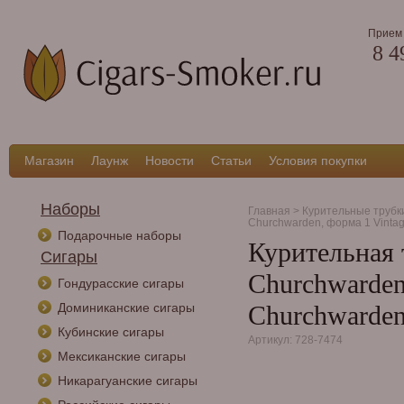
Прием 
8 4
Магазин
Лаунж
Новости
Статьи
Условия покупки
Наборы
Главная
>
Курительные трубк
Churchwarden, форма 1 Vinta
Подарочные наборы
Курительная 
Сигары
Churchwarden
Гондурасские сигары
Доминиканские сигары
Churchwarde
Кубинские сигары
Артикул: 728-7474
Мексиканские сигары
Никарагуанские сигары