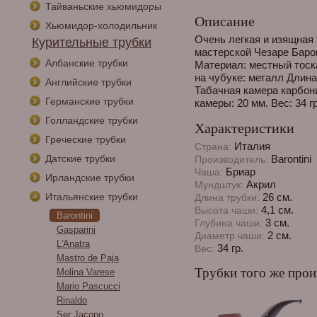
Тайваньские хьюмидоры
Описание
Хьюмидор-холодильник
Очень легкая и изящная 
Курительные трубки
мастерской Чезаре Барон
Албанские трубки
Материал: местный тоск
на чубуке: металл Длина
Английские трубки
Табачная камера карбон
Германские трубки
камеры: 20 мм. Вес: 34 гр
Голландские трубки
Характеристики
Греческие трубки
Италия
Страна:
Датские трубки
Barontini
Производитель:
Бриар
Чаша:
Ирландские трубки
Акрил
Мундштук:
Итальянские трубки
26 см.
Длина трубки:
4,1 см.
Высота чаши:
Barontini
3 см.
Глубина чаши:
Gasparini
2 см.
Диаметр чаши:
L′Аnatra
34 гр.
Вес:
Mastro de Paja
Трубки того же прои
Molina Varese
Mario Pascucci
Rinaldo
Ser Jacopo