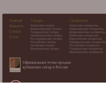
Главная
Сигары
Сигариллы
Новости
Кубинские сигары
Азиатские сигариллы
Доминиканские сигары
Американские сигариллы
Статьи
Гондурасские сигары
Доминиканские сигариллы
Никарагуанские сигары
Кубинские сигариллы
О нас
Костариканские сигары
Европейские сигариллы
Российские сигары
Никарагуанские сигариллы
Китайские сигары
Российские сигариллы
Мексиканские сигары
Гондурасские сигариллы
Мексиканские сигариллы
Официальная точка продаж
кубинских сигар в России
© 2012-2026
Интернет-магазин Cigars-Smoker.ru
Данный
публичной офертой или рекламой!
Купить сигары, сигариллы, хьюмидоры, аксессуары, п