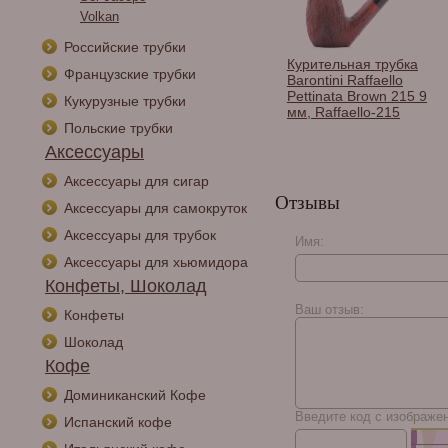
Volkan
Российские трубки
Курительная трубка
Французские трубки
Barontini Raffaello
Pettinata Brown 215 9
Кукурузные трубки
мм, Raffaello-215
Польские трубки
Аксессуары
Аксессуары для сигар
Отзывы
Аксессуары для самокруток
Аксессуары для трубок
Имя:
Курительная трубка
Аксессуары для хьюмидора
Barontini Raffaello
Конфеты, Шоколад
Pettinata Brown 211 9
мм, Raffaello-211
Ваш отзыв:
Конфеты
Шоколад
Кофе
Доминиканский Кофе
Введите код с изображе
Испанский кофе