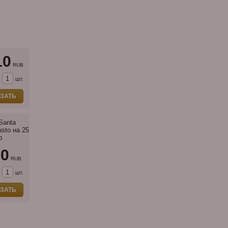
10
RUB
шт.
ЗАТЬ
Santa
sto на 25
р
50
RUB
шт.
ЗАТЬ