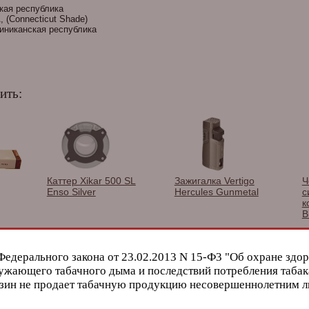
ая республика
 (Connecticut Shade)
никанская республика
ить:
Каттер Xikar 500 SL
Зажигалка Vertigo
Ч
Enso Silver
Hercules Gunmetal
с
к
B
<
>
Федерального закона от 23.02.2013 N 15-Ф3 "Об охране здор
ужающего табачного дыма и последствий потребления табак
зин не продает табачную продукцию несовершеннолетним 
о хранения необходим: