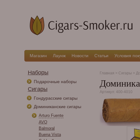
Магазин
Лаунж
Новости
Статьи
Условия пок
Наборы
Главная
>
Сигары
>
До
Доминикан
Подарочные наборы
Сигары
Артикул: 400-4010
Гондурасские сигары
Доминиканские сигары
Arturo Fuente
AVO
Balmoral
Buena Vista