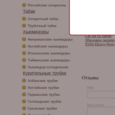
Российские сигариллы
Табак
Сигаретный табак
Трубочный табак
Хьюмидоры
Хьюмидор Gentili
Car на 50 сигар,
Американские хьюмидоры
Эбеновое дерево
SV50-Ebony-Red-
Английские хьюмидоры
Итальянские хьюмидоры
Тайваньские хьюмидоры
Хьюмидор-холодильник
Курительные трубки
Отзывы
Албанские трубки
Английские трубки
Имя:
Германские трубки
Голландские трубки
Ваш отзыв:
Греческие трубки