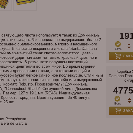
19
и связующего листа используется табак из Доминиканы.
для этих сигар табак специально выдерживают более 2
особенно сбалансированного, мягкого и насыщенного
вкуса. В качестве покровного листа в "Santa Damiana"
Есть
ый американский табак светло-золотистого цвета -
ЗАКА
 который дарит сигарам не только красивый цвет, но и
поверхность. В результате получаем настоящий
ившийся ценителям во всем мире. Во время курения
егкими древесными нотами, с оттенками специй и
Коробка 
кусовой букет легкое сливочное послевкусие. Отличным
Damiana Robu
ам станут такие напитки как портвейн или выдержанный
сига
я. Формат: Robusto. Производитель: Доминикана.
477
, "Connecticut Shade". Связующий лист: Доминикана.
. Размер: 127 x 19.1 мм (RG48). Индивидуальная
Крепость: cредняя. Время курения - 35-40 минут.
: 25 шт.
Есть
и
ЗАКА
ая Республика
alera de Garcia