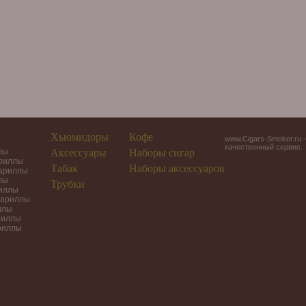
Хьюмидоры
Кофе
www.Cigars-Smoker.ru 
качественный сервис.
лы
Аксессуары
Наборы сигар
ариллы
Табак
Наборы аксессуаров
гариллы
лы
Трубки
риллы
гариллы
ллы
риллы
риллы