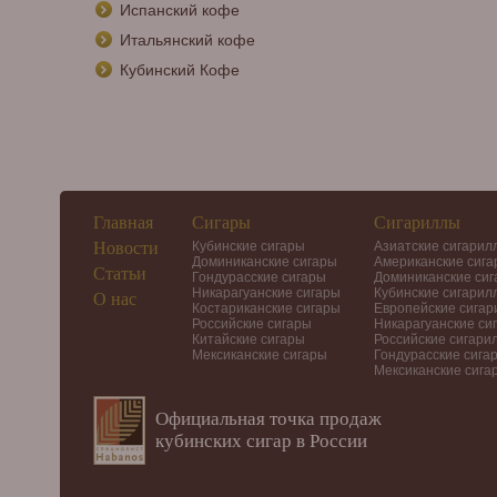
Испанский кофе
Итальянский кофе
Кубинский Кофе
Главная
Сигары
Сигариллы
Новости
Кубинские сигары
Азиатские сигарил
Доминиканские сигары
Американские сиг
Статьи
Гондурасские сигары
Доминиканские си
Никарагуанские сигары
Кубинские сигарил
О нас
Костариканские сигары
Европейские сига
Российские сигары
Никарагуанские си
Китайские сигары
Российские сигари
Мексиканские сигары
Гондурасские сига
Мексиканские сига
Официальная точка продаж
кубинских сигар в России