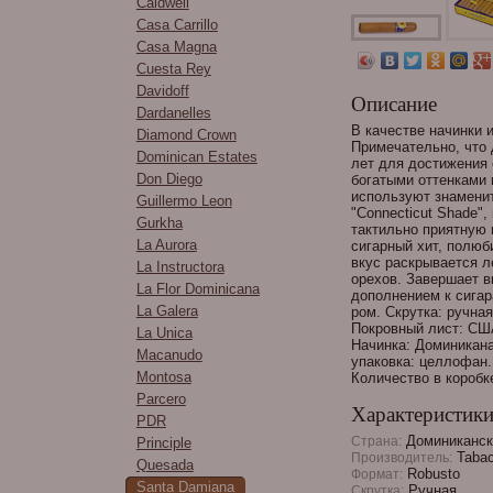
Caldwell
Casa Carrillo
Casa Magna
Cuesta Rey
Davidoff
Описание
Dardanelles
В качестве начинки 
Diamond Crown
Примечательно, что 
Dominican Estates
лет для достижения 
Don Diego
богатыми оттенками 
используют знаменит
Guillermo Leon
"Connecticut Shade",
Gurkha
тактильно приятную 
La Aurora
сигарный хит, полюб
вкус раскрывается л
La Instructora
орехов. Завершает в
La Flor Dominicana
дополнением к сигар
La Galera
ром. Скрутка: ручна
Покровный лист: США
La Unica
Начинка: Доминикана
Macanudo
упаковка: целлофан. 
Montosa
Количество в коробке
Parcero
Характеристик
PDR
Доминиканск
Страна:
Principle
Tabac
Производитель:
Quesada
Robusto
Формат:
Santa Damiana
Ручная
Скрутка: