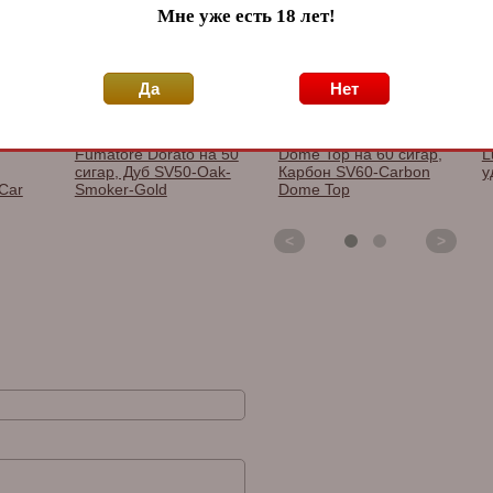
Мне уже есть 18 лет!
Да
Нет
 Red
Хьюмидор Gentili
Хьюмидор Gentili
Х
Fumatore Dorato на 50
Dome Top на 60 сигар,
L
сигар, Дуб SV50-Oak-
Карбон SV60-Carbon
у
Car
Smoker-Gold
Dome Top
<
>