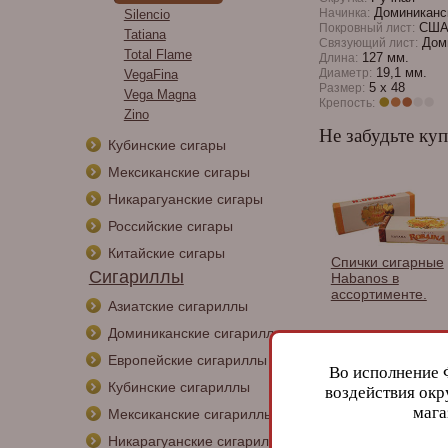
Доминиканск
Начинка:
Silencio
США,
Покровный лист:
Tatiana
Доми
Связующий лист:
Total Flame
127 мм.
Длина:
19,1 мм.
Диаметр:
VegaFina
5 х 48
Размер:
Vega Magna
Крепость:
Zino
Не забудьте куп
Кубинские сигары
Мексиканские сигары
Никарагуанские сигары
Российские сигары
Китайские сигары
Спички сигарные
Сигариллы
Habanos в
ассортименте.
Азиатские сигариллы
Доминиканские сигариллы
Европейские сигариллы
Во исполнение 
Кубинские сигариллы
воздействия окр
мага
Мексиканские сигариллы
Для правильног
Никарагуанские сигариллы