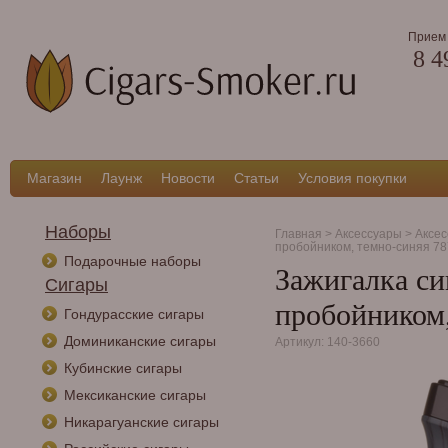
Прием 
8 4
Магазин
Лаунж
Новости
Статьи
Условия покупки
Наборы
Главная
>
Аксессуары
>
Аксес
пробойником, темно-синяя 78
Подарочные наборы
Зажигалка си
Сигары
пробойником,
Гондурасские сигары
Доминиканские сигары
Артикул: 140-3660
Кубинские сигары
Мексиканские сигары
Никарагуанские сигары