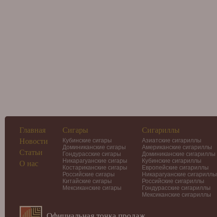
Главная
Сигары
Сигариллы
Новости
Кубинские сигары
Азиатские сигариллы
Доминиканские сигары
Американские сигариллы
Статьи
Гондурасские сигары
Доминиканские сигариллы
Никарагуанские сигары
Кубинские сигариллы
О нас
Костариканские сигары
Европейские сигариллы
Российские сигары
Никарагуанские сигариллы
Китайские сигары
Российские сигариллы
Мексиканские сигары
Гондурасские сигариллы
Мексиканские сигариллы
Официальная точка продаж