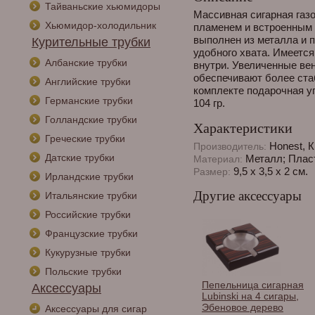
Тайваньские хьюмидоры
Массивная сигарная газ
Хьюмидор-холодильник
пламенем и встроенным 
выполнен из металла и 
Курительные трубки
удобного хвата. Имеется
Албанские трубки
внутри. Увеличенные ве
обеспечивают более ста
Английские трубки
комплекте подарочная уп
Германские трубки
104 гр.
Голландские трубки
Характеристики
Греческие трубки
Honest, К
Производитель:
Датские трубки
Металл; Плас
Материал:
9,5 х 3,5 х 2 см.
Размер:
Ирландские трубки
Другие аксессуары
Итальянские трубки
Российские трубки
Французские трубки
Кукурузные трубки
Польские трубки
Пепельница сигарная
Аксессуары
Lubinski на 4 сигары,
Эбеновое дерево
Аксессуары для сигар