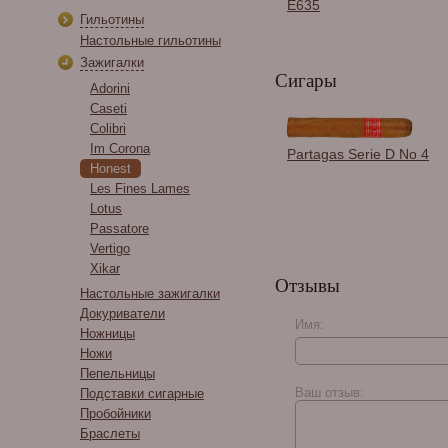
E635
Гильотины
Настольные гильотины
Зажигалки
Сигары
Adorini
Caseti
Colibri
Im Corona
Конфеты ChocoMe
Partagas Serie D No 4
«RAFFINÉE» RF108,
Honest
120 гр.
Les Fines Lames
Lotus
Passatore
Vertigo
Xikar
Отзывы
Настольные зажигалки
Докуриватели
Имя:
Ножницы
Ножи
Altar Q by Oscar
Пепельницы
Valladares Sumatra
Ваш отзыв:
Подставки сигарные
Toro
Пробойники
Браслеты