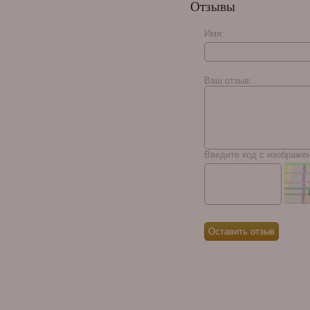
Отзывы
Deluxe (на 300 сигар)
1414
Имя:
Perez Carrillo Encore
Celestial
Ваш отзыв:
Введите код с изображе