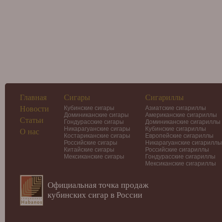
Главная
Сигары
Сигариллы
Новости
Кубинские сигары
Азиатские сигариллы
Доминиканские сигары
Американские сигариллы
Статьи
Гондурасские сигары
Доминиканские сигариллы
Никарагуанские сигары
Кубинские сигариллы
О нас
Костариканские сигары
Европейские сигариллы
Российские сигары
Никарагуанские сигариллы
Китайские сигары
Российские сигариллы
Мексиканские сигары
Гондурасские сигариллы
Мексиканские сигариллы
Официальная точка продаж
кубинских сигар в России