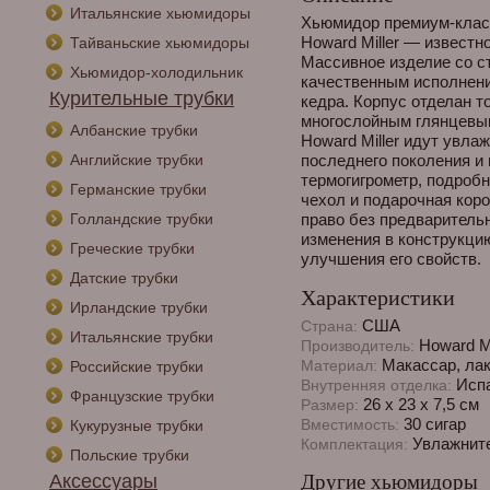
Итальянские хьюмидоры
Хьюмидор премиум-класс
Howard Miller — известн
Тайваньские хьюмидоры
Массивное изделие со с
Хьюмидор-холодильник
качественным исполнени
Курительные трубки
кедра. Корпус отделан 
многослойным глянцевы
Албанские трубки
Howard Miller идут увл
Английские трубки
последнего поколения и
термогигрометр, подробн
Германские трубки
чехол и подарочная коро
Голландские трубки
право без предваритель
изменения в конструкци
Греческие трубки
улучшения его свойств.
Датские трубки
Характеристики
Ирландские трубки
США
Страна:
Итальянские трубки
Howard Mi
Производитель:
Макассар, ла
Материал:
Российские трубки
Испа
Внутренняя отделка:
Французские трубки
26 х 23 х 7,5 см
Размер:
30 сигар
Вместимость:
Кукурузные трубки
Увлажните
Комплектация:
Польские трубки
Аксессуары
Другие хьюмидоры