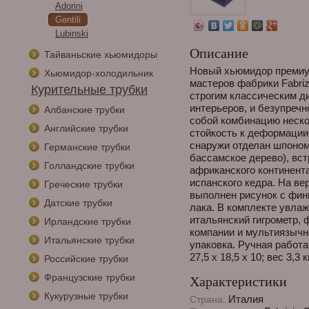
Adorini
Gentili
Lubinski
Описание
Тайваньские хьюмидоры
Новый хьюмидор премиум
Хьюмидор-холодильник
мастеров фабрики Fabriz
Курительные трубки
строгим классическим д
интерьеров, и безупречн
Албанские трубки
собой комбинацию неско
Английские трубки
стойкость к деформации
снаружи отделан шпоном 
Германские трубки
бассамское дерево), вст
Голландские трубки
африканского континент
испанского кедра. На в
Греческие трубки
выполнен рисунок с фин
Датские трубки
лака. В комплекте увла
итальянский гигрометр, 
Ирландские трубки
компании и мультиязычн
Итальянские трубки
упаковка. Ручная работа,
27,5 х 18,5 х 10; вес 3,3 кг
Российские трубки
Французские трубки
Характеристики
Кукурузные трубки
Италия
Страна: