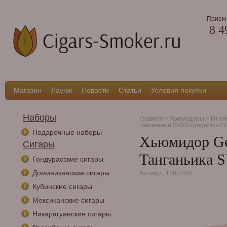
Прием 
8 4
Магазин
Лаунж
Новости
Статьи
Условия покупки
Наборы
Главная
>
Хьюмидоры
>
Итал
Танганьика SV50-Tanganica-Sm
Подарочные наборы
Хьюмидор Gen
Сигары
Танганьика S
Гондурасские сигары
Доминиканские сигары
Артикул: 128-3452
Кубинские сигары
Мексиканские сигары
Никарагуанские сигары