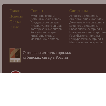
Главная
Сигары
Сигариллы
Новости
Кубинские сигары
Азиатские сигариллы
Доминиканские сигары
Американские сигариллы
Статьи
Гондурасские сигары
Доминиканские сигариллы
Никарагуанские сигары
Кубинские сигариллы
О нас
Костариканские сигары
Европейские сигариллы
Российские сигары
Никарагуанские сигариллы
Китайские сигары
Российские сигариллы
Мексиканские сигары
Гондурасские сигариллы
Мексиканские сигариллы
Официальная точка продаж
кубинских сигар в России
© 2012-2026
Интернет-магазин Cigars-Smoker.ru
Данный сай
публичной офертой или рекламой!
Купить сигары, сигариллы, хьюмидоры, аксессуары, пода
Москве.
Внимание! МИНЗДРАВ РОССИИ ПРЕДУПРЕЖДАЕТ: КУР
ВАШЕМУ ЗДОРОВЬЮ!