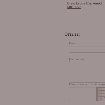
Drew Estate Blackened
M81 Toro
Хьюмидор Adorini
Pyramid Deluxe M Bi-
Отзывы
Color, на 50 сигар,
двухцветный 13884
Имя:
Caldwell Long Live The
King Jalapeno
Ваш отзыв:
Введите код с изображе