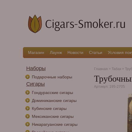
Магазин
Лаунж
Новости
Статьи
Условия пок
Наборы
Главная
>
Табак
>
Тру
Трубочный
Подарочные наборы
Сигары
Артикул: 195-2705
Гондурасские сигары
Доминиканские сигары
Кубинские сигары
Мексиканские сигары
Никарагуанские сигары