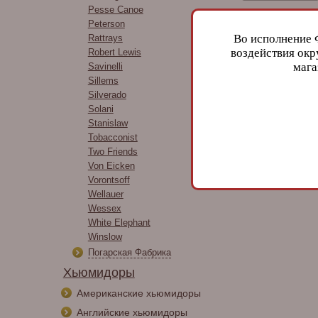
Pesse Canoe
Peterson
Во исполнение 
Rattrays
воздействия окр
Robert Lewis
мага
Savinelli
Sillems
Silverado
Solani
Stanislaw
Tobacconist
Two Friends
Von Eicken
Vorontsoff
Wellauer
Wessex
White Elephant
Winslow
Погарская Фабрика
Хьюмидоры
Американские хьюмидоры
Английские хьюмидоры