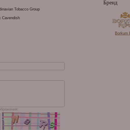
Бренд
inavian Tobacco Group
ck Cavendish
Borkum R
ображения: