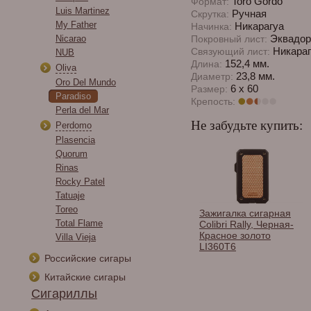
Toro Gordo
Формат:
Luis Martinez
Ручная
Скрутка:
My Father
Никарагуа
Начинка:
Эквадор 
Nicarao
Покровный лист:
Никараг
Связующий лист:
NUB
152,4 мм.
Длина:
Oliva
23,8 мм.
Диаметр:
Oro Del Mundo
6 х 60
Размер:
Paradiso
Крепость:
Perla del Mar
Не забудьте купить:
Perdomo
Plasencia
Quorum
Rinas
Rocky Patel
Tatuaje
Toreo
сигарные
Каттер Lotus GT Cutter
Зажигалка сигарная
Ч
Total Flame
 в
Gunmetal & Black 70
Colibri Rally, Черная-
с
менте.
RG CUT1203
Красное золото
к
Villa Vieja
LI360T6
Российские сигары
Китайские сигары
Сигариллы