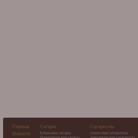
Главная
Сигары
Сигариллы
Новости
Кубинские сигары
Азиатские сигариллы
Доминиканские сигары
Американские сигариллы