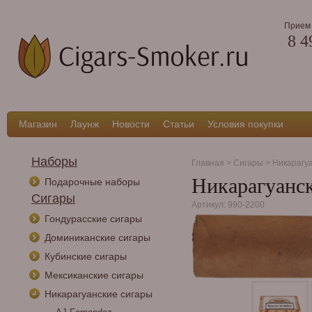
Прием 
8 4
Магазин
Лаунж
Новости
Статьи
Условия покупки
Наборы
Главная
>
Сигары
>
Никарагу
Никарагуанск
Подарочные наборы
Сигары
Артикул: 990-2200
Гондурасские сигары
Доминиканские сигары
Кубинские сигары
Мексиканские сигары
Никарагуанские сигары