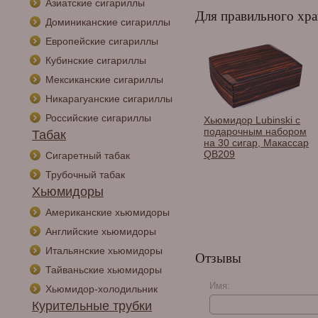
Азиатские сигариллы
Для правильного хра
Доминиканские сигариллы
Европейские сигариллы
Кубинские сигариллы
Мексиканские сигариллы
Никарагуанские сигариллы
Российские сигариллы
дор-шкаф
Хьюмидор Gentili
Хьюмидор Lubinski с
i на 150 сигар,
Fumatore Argento на
подарочным набором
Табак
ое дерево
50 сигар, Клен SV50-
на 30 сигар, Макассар
Maple-Smoker-Silver
QB209
Сигаретный табак
Трубочный табак
Хьюмидоры
Американские хьюмидоры
Английские хьюмидоры
Итальянские хьюмидоры
Отзывы
Тайваньские хьюмидоры
Имя:
Хьюмидор-холодильник
Курительные трубки