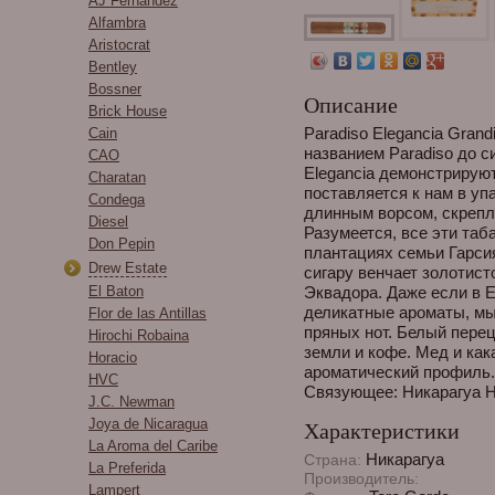
AJ Fernandez
Alfambra
Aristocrat
Bentley
Bossner
Описание
Brick House
Paradiso Elegancia Grand
Cain
названием Paradiso до с
CAO
Elegancia демонстрируют
Charatan
поставляется к нам в уп
Condega
длинным ворсом, скреп
Diesel
Разумеется, все эти таб
Don Pepin
плантациях семьи Гарс
Drew Estate
сигару венчает золотис
El Baton
Эквадора. Даже если в 
деликатные ароматы, мы
Flor de las Antillas
пряных нот. Белый пере
Hirochi Robaina
земли и кофе. Мед и ка
Horacio
ароматический профиль.
HVC
Связующее: Никарагуа На
J.C. Newman
Joya de Nicaragua
Характеристики
La Aroma del Caribe
Никарагуа
Страна:
La Preferida
Производитель:
Lampert