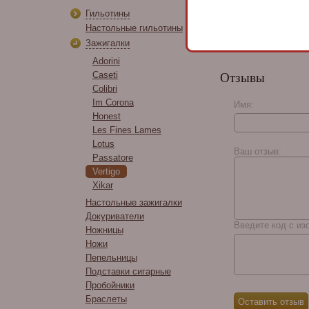
Гильотины
Настольные гильотины
Зажигалки
Adorini
Caseti
Отзывы
Colibri
Im Corona
Имя:
Honest
Les Fines Lames
Lotus
Ваш отзыв:
Passatore
Vertigo
Xikar
Настольные зажигалки
Докуриватели
Введите код с из
Ножницы
Ножи
Пепельницы
Подставки сигарные
Пробойники
Браслеты