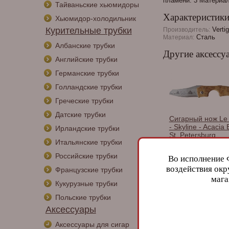
пламени: 3 Материал
Тайваньские хьюмидоры
Характеристик
Хьюмидор-холодильник
Курительные трубки
Verti
Производитель:
Сталь
Материал:
Албанские трубки
Другие аксессу
Английские трубки
Германские трубки
Голландские трубки
Греческие трубки
Датские трубки
Сигарный нож Le 
- Skyline - Acacia B
Ирландские трубки
St. Petersburg
Итальянские трубки
Российские трубки
Во исполнение 
воздействия окр
Французские трубки
мага
Сигары
Кукурузные трубки
Польские трубки
Аксессуары
Bossner Long Pan
Аксессуары для сигар
001