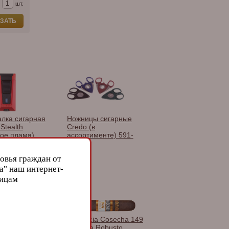
шт.
ЗАТЬ
алка сигарная
Ножницы сигарные
 Stealth
Credo (в
ое пламя),
ассортименте) 591-
ый металлик
811
T22
овья граждан от
а" наш интернет-
лицам
Carrillo Encore
Plasencia Cosecha 149
tes
La Vega Robusto