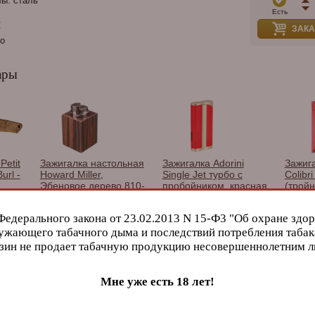
ы: сталь
Есть
и
ЗАКА
go
ары
Petit
Зажигалка настольная
Зажигалка Adorini
Зажиг
url -
Howard Miller,
Single Jet турбо с
Colibri
Эбеновое дерево 810-
пробойником, красная
(тройн
078
с золотом 15443
красн
LI900
Федерального закона от 23.02.2013 N 15-Ф3 "Об охране здор
ужающего табачного дыма и последствий потребления табак
зин не продает табачную продукцию несовершеннолетним 
Мне уже есть 18 лет!
atela
HVC Pan Caliente
Bossner Long Panatela
Perez 
Maduro Toro
002
Valien