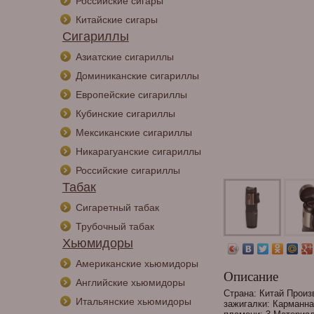
Российские сигары
Китайские сигары
Сигариллы
Азиатские сигариллы
Доминиканские сигариллы
Европейские сигариллы
Кубинские сигариллы
Мексиканские сигариллы
Никарагуанские сигариллы
Российские сигариллы
Табак
Сигаретный табак
Трубочный табак
Хьюмидоры
Американские хьюмидоры
Описание
Английские хьюмидоры
Страна: Китай Произ
Итальянские хьюмидоры
зажигалки: Карманна