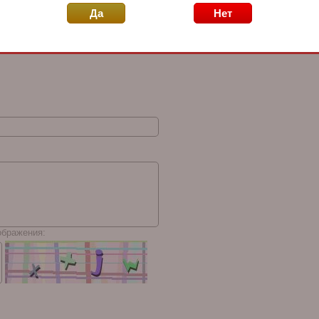
Да
Нет
ображения: