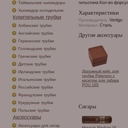
гильотина Кол-во форсу
Тайваньские хьюмидоры
Хьюмидор-холодильник
Характеристики
Курительные трубки
Vertigo
Производитель:
Сталь
Материал:
Албанские трубки
Английские трубки
Другие аксессуары
Германские трубки
Голландские трубки
Греческие трубки
Датские трубки
Дорожный кейс для
Ирландские трубки
трубки Peterson с
Итальянские трубки
кисетом для табака
POU 165
Российские трубки
Французские трубки
Кукурузные трубки
Сигары
Польские трубки
Аксессуары
Аксессуары для сигар
Ассорти из 4-х конфет
Horacio Maduro VI