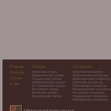
Главная
Сигары
Сигариллы
Новости
Кубинские сигары
Азиатские сигариллы
Доминиканские сигары
Американские сигариллы
Статьи
Гондурасские сигары
Доминиканские сигариллы
Никарагуанские сигары
Кубинские сигариллы
О нас
Костариканские сигары
Европейские сигариллы
Российские сигары
Никарагуанские сигариллы
Китайские сигары
Российские сигариллы
Мексиканские сигары
Гондурасские сигариллы
Мексиканские сигариллы
Официальная точка продаж