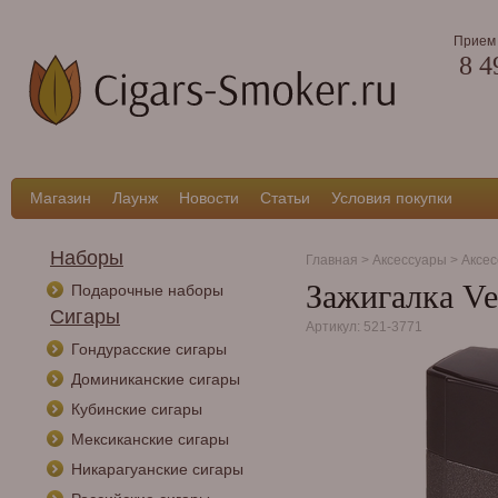
Прием 
8 4
Магазин
Лаунж
Новости
Статьи
Условия покупки
Наборы
Главная
>
Аксессуары
>
Аксес
Зажигалка Ver
Подарочные наборы
Сигары
Артикул: 521-3771
Гондурасские сигары
Доминиканские сигары
Кубинские сигары
Мексиканские сигары
Никарагуанские сигары