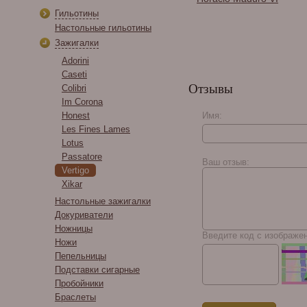
Raffinee ChocoMe
Гильотины
RF402, 160 г
Настольные гильотины
Зажигалки
Adorini
Caseti
Отзывы
Colibri
Im Corona
Honest
Имя:
Les Fines Lames
Lotus
A. J. Fernandez
Enclave Connecticut
Passatore
Ваш отзыв:
Robusto
Vertigo
Xikar
Настольные зажигалки
Докуриватели
Ножницы
Введите код с изображе
Ножи
Пепельницы
Подставки сигарные
Пробойники
Браслеты