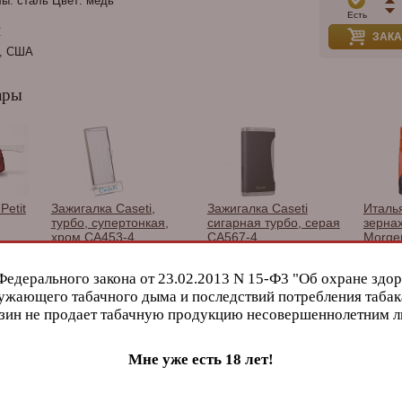
ы: сталь Цвет: медь
Есть
и
ЗАКА
, США
ары
Petit
Зажигалка Caseti,
Зажигалка Caseti
Италь
турбо, супертонкая,
сигарная турбо, серая
зерна
хром CA453-4
CA567-4
Morge
гр.
Федерального закона от 23.02.2013 N 15-Ф3 "Об охране здор
ужающего табачного дыма и последствий потребления табак
зин не продает табачную продукцию несовершеннолетним 
Мне уже есть 18 лет!
 10th
Gurkha Cellar Reserve
Perdo
La Aurora Dominicana
sto
10-th Anniversary Aged
Belico