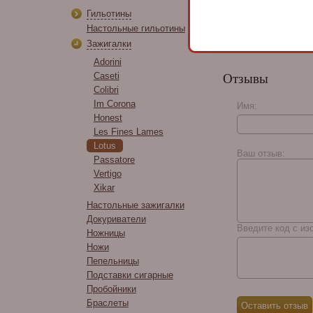
Sun Grown
Гильотины
Настольные гильотины
Зажигалки
Adorini
Caseti
Отзывы
Colibri
Im Corona
Имя:
Honest
Les Fines Lames
Lotus
Ваш отзыв:
Passatore
Vertigo
Xikar
Настольные зажигалки
Докуриватели
Введите код с из
Ножницы
Ножи
Пепельницы
Подставки сигарные
Пробойники
Браслеты