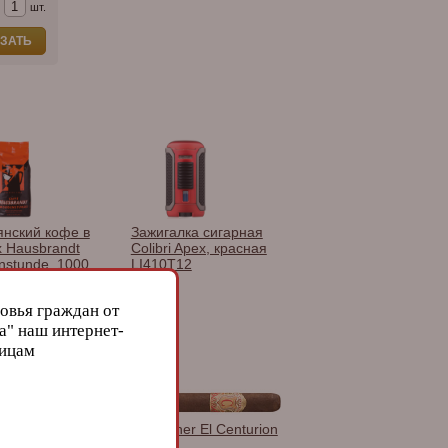
шт.
ЗАТЬ
янский кофе в
Зажигалка сигарная
х Hausbrandt
Colibri Apex, красная
nstunde, 1000
LI410T12
овья граждан от
а" наш интернет-
лицам
mo Legacy Gran
My Father El Centurion
so Connecticut
Toro