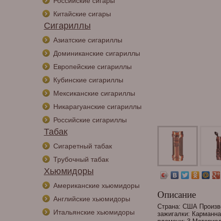
Российские сигары
Китайские сигары
Сигариллы
Азиатские сигариллы
Доминиканские сигариллы
Европейские сигариллы
Кубинские сигариллы
Мексиканские сигариллы
Никарагуанские сигариллы
Российские сигариллы
Табак
Сигаретный табак
Трубочный табак
Хьюмидоры
Американские хьюмидоры
Описание
Английские хьюмидоры
Страна: США Произво
Итальянские хьюмидоры
зажигалки: Карманна