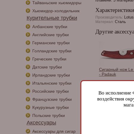
пламени: 3 Материал
Тайваньские хьюмидоры
Характеристик
Хьюмидор-холодильник
Курительные трубки
Lotus
Производитель:
Сталь
Материал:
Албанские трубки
Другие аксессу
Английские трубки
Германские трубки
Голландские трубки
Греческие трубки
Датские трубки
Сигарный нож Le 
- Padauk
Ирландские трубки
Итальянские трубки
Российские трубки
Во исполнение 
воздействия окр
Французские трубки
мага
Сигары
Кукурузные трубки
Польские трубки
Аксессуары
Perdomo Reserve
Аксессуары для сигар
Anniversary Robu