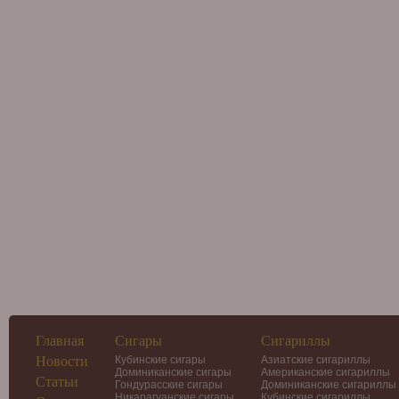
Главная
Сигары
Сигариллы
Новости
Кубинские сигары
Азиатские сигариллы
Доминиканские сигары
Американские сигариллы
Статьи
Гондурасские сигары
Доминиканские сигариллы
Никарагуанские сигары
Кубинские сигариллы