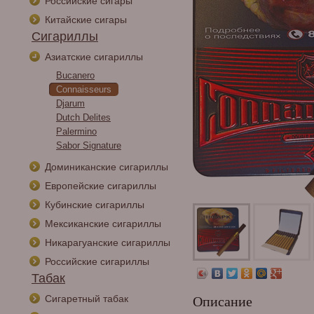
Российские сигары
Китайские сигары
Сигариллы
Азиатские сигариллы
Bucanero
Connaisseurs
Djarum
Dutch Delites
Palermino
Sabor Signature
Доминиканские сигариллы
Европейские сигариллы
Кубинские сигариллы
Мексиканские сигариллы
Никарагуанские сигариллы
Российские сигариллы
Табак
Сигаретный табак
Описание