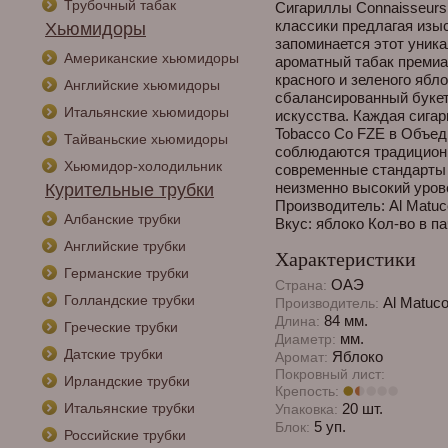
Трубочный табак
Сигариллы Connaisseurs
классики предлагая изы
Хьюмидоры
запоминается этот уника
Американские хьюмидоры
ароматный табак премиа
красного и зеленого ябл
Английские хьюмидоры
сбалансированный букет
Итальянские хьюмидоры
искусства. Каждая сигар
Tobacco Co FZE в Объед
Тайваньские хьюмидоры
соблюдаются традиционн
Хьюмидор-холодильник
современные стандарты к
неизменно высокий уров
Курительные трубки
Производитель: Al Matuc
Албанские трубки
Вкус: яблоко Кол-во в па
Английские трубки
Характеристики
Германские трубки
ОАЭ
Страна:
Голландские трубки
Al Matuco
Производитель:
84 мм.
Длина:
Греческие трубки
мм.
Диаметр:
Датские трубки
Яблоко
Аромат:
Покровный лист:
Ирландские трубки
Крепость:
Итальянские трубки
20 шт.
Упаковка:
5 уп.
Блок:
Российские трубки