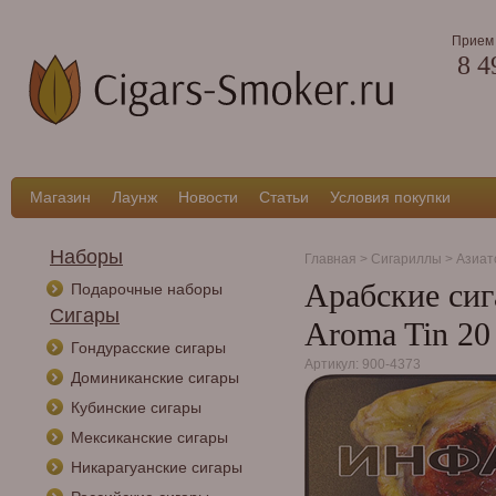
Прием 
8 4
Магазин
Лаунж
Новости
Статьи
Условия покупки
Наборы
Главная
>
Сигариллы
>
Азиат
Арабские сиг
Подарочные наборы
Сигары
Aroma Tin 20
Гондурасские сигары
Артикул: 900-4373
Доминиканские сигары
Кубинские сигары
Мексиканские сигары
Никарагуанские сигары