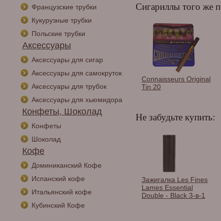
Сигариллы того же п
Французские трубки
Кукурузные трубки
Польские трубки
Аксессуары
Аксессуары для сигар
Аксессуары для самокруток
Connaisseurs Original
Аксессуары для трубок
Tin 20
Аксессуары для хьюмидора
Конфеты, Шоколад
Не забудьте купить:
Конфеты
Шоколад
Кофе
Доминиканский Кофе
Испанский кофе
s
Зажигалка Caseti
Зажигалка Les Fines
Зажигалк
olished
кремниевая,
Lames Essential
Gauntlet
Итальянский кофе
0
супертонкая, хром
Double - Black 3-в-1
CA326-5
Кубинский Кофе