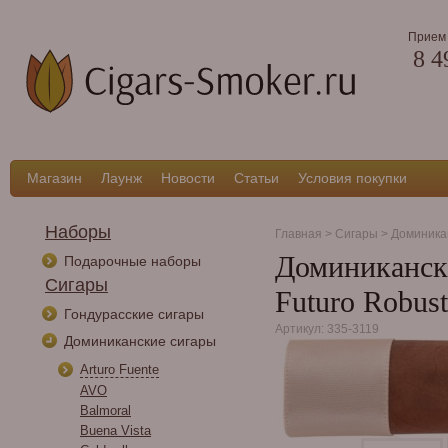
Прием 
8 4
Магазин
Лаунж
Новости
Статьи
Условия покупки
Наборы
Главная
>
Сигары
>
Доминика
Доминикански
Подарочные наборы
Сигары
Futuro Robus
Гондурасские сигары
Артикул: 335-3119
Доминиканские сигары
Arturo Fuente
AVO
Balmoral
Buena Vista