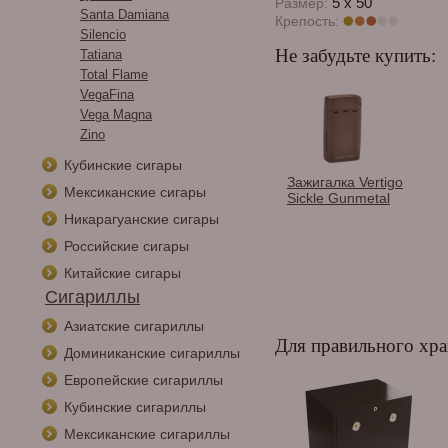
5 х 50
Размер:
Santa Damiana
Крепость:
Silencio
Не забудьте купить:
Tatiana
Total Flame
VegaFina
Vega Magna
Zino
Кубинские сигары
и сигарные
Гильотина Colibri
Зажигалка Vertigo
Мексиканские сигары
os в
Quasar SV-cut
Sickle Gunmetal
тименте.
(двойного действия),
Никарагуанские сигары
Оружейная сталь
Российские сигары
CU720T3
Китайские сигары
Сигариллы
Азиатские сигариллы
Для правильного хра
Доминиканские сигариллы
Европейские сигариллы
Кубинские сигариллы
Мексиканские сигариллы