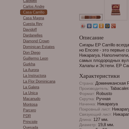
Caldwell
Carlos Andre
Casa Carrillo
Casa Magna
Cuesta Rey
Davidoff
Dardanelles
Описание
Diamond Crown
Сигары EP Carrillo всег
Dominican Estates
но Encore - это первые 
Don Diego
Никарагуа. Наполнители
Guillermo Leon
самых плодородных вулк
Gurkha
Халапы и Эстели. EP Carr
La Aurora
Характеристики
La Instructora
La Flor Dominicana
Доминиканская 
Страна:
La Galera
Tabacaler
Производитель:
La Unica
Robusto
Формат:
Ручная
Macanudo
Скрутка:
Никарагуа
Начинка:
Montosa
Никараг
Покровный лист:
Parcero
Никараг
Связующий лист:
PDR
127 мм.
Длина:
Principle
19,8 мм.
Диаметр:
Quesada