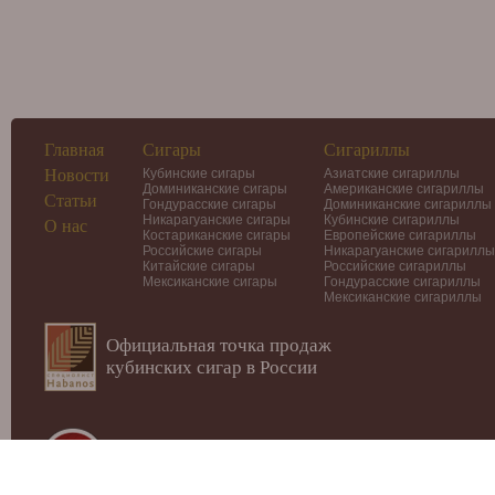
Главная
Сигары
Сигариллы
Новости
Кубинские сигары
Азиатские сигариллы
Доминиканские сигары
Американские сигариллы
Статьи
Гондурасские сигары
Доминиканские сигариллы
Никарагуанские сигары
Кубинские сигариллы
О нас
Костариканские сигары
Европейские сигариллы
Российские сигары
Никарагуанские сигариллы
Китайские сигары
Российские сигариллы
Мексиканские сигары
Гондурасские сигариллы
Мексиканские сигариллы
Официальная точка продаж
кубинских сигар в России
© 2012-2026
Интернет-магазин Cigars-Smoker.ru
Данный сай