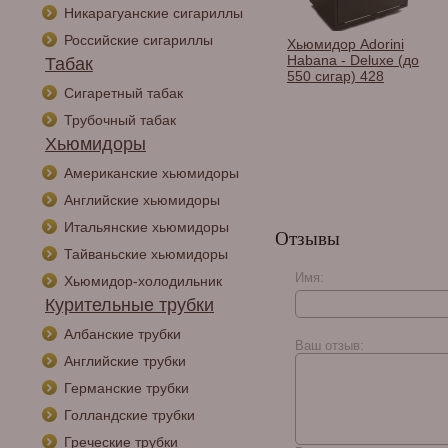
Никарагуанские сигариллы
Российские сигариллы
дор Adorini
Хьюмидор Gentili
Хьюмидор Adorini
 Grande Deluxe
Croco Brown на 40
Habana - Deluxe (до
Табак
 сигар, черный
сигар Limited Edition
550 сигар) 428
SV40-Croco-Dark
Сигаретный табак
Трубочный табак
Хьюмидоры
Американские хьюмидоры
Английские хьюмидоры
Итальянские хьюмидоры
Отзывы
Тайваньские хьюмидоры
Имя:
Хьюмидор-холодильник
Курительные трубки
Албанские трубки
Ваш отзыв:
Английские трубки
Германские трубки
Голландские трубки
Греческие трубки