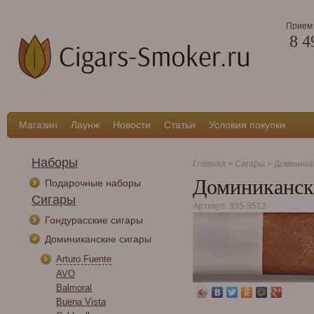
Прием 
8 4
Магазин
Лаунж
Новости
Статьи
Условия покупки
Наборы
Главная
>
Сигары
>
Доминика
Доминиканские
Подарочные наборы
Сигары
Артикул: 335-3512
Гондурасские сигары
Доминиканские сигары
Arturo Fuente
AVO
Balmoral
Buena Vista