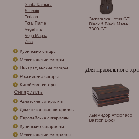
Santa Damiana
Silencio
Tatiana
и сигарные
Гильотина Aficionado
Зажигалка Lotus GT
Total Flame
os в
XEEXP CP Xotic Edge
Black & Black Matte
тименте.
Xpanse Cooper
7300-GT
VegaFina
Vega Magna
Zino
Кубинские сигары
Мексиканские сигары
Никарагуанские сигары
Для правильного хра
Российские сигары
Китайские сигары
Сигариллы
Азиатские сигариллы
Доминиканские сигариллы
дор Adorini
Хьюмидор Gentili на
Хьюмидор Aficionado
Европейские сигариллы
 - Deluxe (на
40 сигар SQP30
Bastion Block
гар)
Кубинские сигариллы
Мексиканские сигариллы