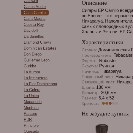
Caldwell
Описание
Carlos Andre
Сигары EP Carrillo всег
Casa Carrillo
но Encore - это первые 
Casa Magna
Никарагуа. Наполнители
Cuesta Rey
самых плодородных вулк
Davidoff
Халапы и Эстели. EP Carr
Dardanelles
Характеристики
Diamond Crown
Dominican Estates
Доминиканская 
Страна:
Don Diego
Tabacaler
Производитель:
Guillermo Leon
Robusto
Формат:
Ручная
Скрутка:
Gurkha
Никарагуа
Начинка:
La Aurora
Никараг
Покровный лист:
La Instructora
Никараг
Связующий лист:
La Flor Dominicana
136 мм.
Длина:
La Galera
20,6 мм.
Диаметр:
La Unica
5,4 х 52
Размер:
Macanudo
Крепость:
Montosa
Не забудьте купить:
Parcero
PDR
Principle
Quesada