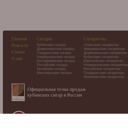
Главная
Сигары
Сигариллы
Новости
Кубинские сигары
Азиатские сигариллы
Доминиканские сигары
Американские сигариллы
Статьи
Гондурасские сигары
Доминиканские сигариллы
Никарагуанские сигары
Кубинские сигариллы
О нас
Костариканские сигары
Европейские сигариллы
Российские сигары
Никарагуанские сигариллы
Китайские сигары
Российские сигариллы
Мексиканские сигары
Гондурасские сигариллы
Мексиканские сигариллы
Официальная точка продаж
кубинских сигар в России
© 2012-2026
Интернет-магазин Cigars-Smoker.ru
Данный