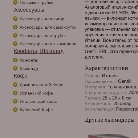
— долговечный, стабильн
Польские трубки
Аналоговый итальянский
Аксессуары
в диапазоне 50–90%; Фир
языках — включает исто
Аксессуары для сигар
хьюмидора к использова
Аксессуары для самокруток
упаковка — стильная ко
вручения в качестве под
Аксессуары для трубок
Италии. Все этапы, от 
Аксессуары для хьюмидора
полировки, выполняются
Конфеты, Шоколад
Gentili SRL. Это гаранти
деталям.
Конфеты
Характеристики
Шоколад
Кофе
Италия
Страна:
Gentili
Производитель:
Доминиканский Кофе
Телячья кожа,
Материал:
Испа
Внутренняя отделка:
Испанский кофе
25 х 25 х 8 см
Размер:
Итальянский кофе
25 сигар
Вместимость:
Гигрометр
Комплектация:
Кубинский Кофе
Другие хьюмидоры