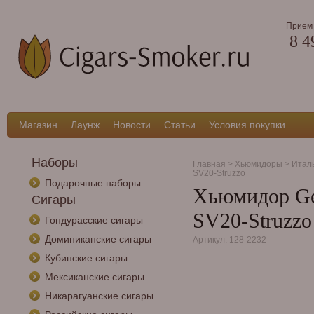
Прием 
8 4
Магазин
Лаунж
Новости
Статьи
Условия покупки
Наборы
Главная
>
Хьюмидоры
>
Итал
SV20-Struzzo
Подарочные наборы
Хьюмидор Gent
Сигары
SV20-Struzzo
Гондурасские сигары
Доминиканские сигары
Артикул: 128-2232
Кубинские сигары
Мексиканские сигары
Никарагуанские сигары