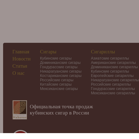
Главная
Сигары
Сигариллы
Новости
Кубинские сигары
Азиатские сигариллы
Доминиканские сигары
Американские сигариллы
Статьи
Гондурасские сигары
Доминиканские сигариллы
Никарагуанские сигары
Кубинские сигариллы
О нас
Костариканские сигары
Европейские сигариллы
Российские сигары
Никарагуанские сигариллы
Китайские сигары
Российские сигариллы
Мексиканские сигары
Гондурасские сигариллы
Мексиканские сигариллы
Официальная точка продаж
кубинских сигар в России