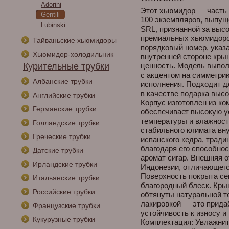
Adorini
Этот хьюмидор — часть 
Gentili
100 экземпляров, выпуще
Lubinski
SRL, признанной за высо
премиальных хьюмидоро
Тайваньские хьюмидоры
порядковый номер, указ
Хьюмидор-холодильник
внутренней стороне кры
Курительные трубки
ценность. Модель выпол
с акцентом на симметри
Албанские трубки
исполнения. Подходит д
в качестве подарка высо
Английские трубки
Корпус изготовлен из ко
Германские трубки
обеспечивает высокую у
температуры и влажнос
Голландские трубки
стабильного климата вн
Греческие трубки
испанского кедра, трад
благодаря его способнос
Датские трубки
аромат сигар. Внешняя 
Ирландские трубки
Индонезии, отличающего
Поверхность покрыта се
Итальянские трубки
благородный блеск. Кры
Российские трубки
обтянуты натуральной т
лакировкой — это прида
Французские трубки
устойчивость к износу и
Кукурузные трубки
Комплектация: Увлажни