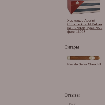
Хьюмидор Adorini
Cuba Te Amo M Deluxe
на 75 сигар, кубинский
флаг 16098
Сигары
Flor de Selva Churchill
Хьюмидор Gentili
Havana Street на 50
Отзывы
сигар, Черный лак
SV50-Black-Havana-
Street
Имя: