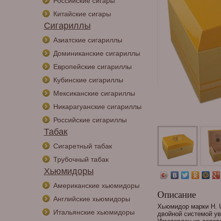
Российские сигары
Китайские сигары
Сигариллы
Азиатские сигариллы
Доминиканские сигариллы
Европейские сигариллы
Кубинские сигариллы
Мексиканские сигариллы
Никарагуанские сигариллы
Российские сигариллы
Табак
Сигаретный табак
Трубочный табак
Хьюмидоры
Американские хьюмидоры
Описание
Английские хьюмидоры
Хьюмидор марки H. U
Итальянские хьюмидоры
двойной системой у