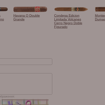
a
Havana Q Double
Condega Edicion
Montec
rno
Grande
Limitada Volcanes
Duma
Cerro Negro Doble
Figurado
ображения: