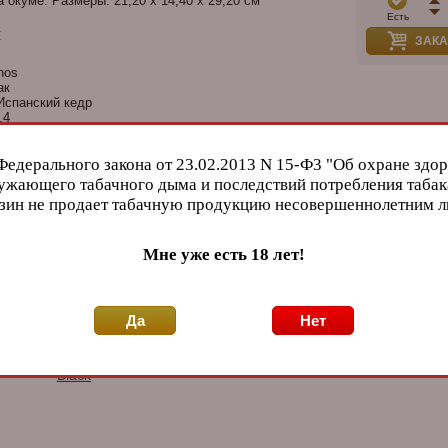
 окуме. Размеры: 21,20 х 14,40 х 29,20 см
Есть
и
ЗАКА
nos
ак
спанский кедр
,4
р
етр; Увлажнитель
Федерального закона от 23.02.2013 N 15-Ф3 "Об охране здор
доры
ужающего табачного дыма и последствий потребления табак
зин не продает табачную продукцию несовершеннолетним 
Мне уже есть 18 лет!
Да
Нет
Хьюмидор Gentili
Хьюмидор Colibri
Хьюми
luxe
Black на 75 сигар
Quasar на 40 сигар,
50 сиг
рный
Limited Edition SV75-
Серый лак HU250T3
Black