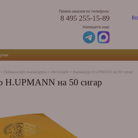
Прием заказов по телефону:
8 495 255-15-89
Кут
Напишите нам:
упки
>
Тайваньские хьюмидоры
>
Aficionado
>
Хьюмидор H.UPMANN на 50 сигар
 H.UPMANN на 50 сигар