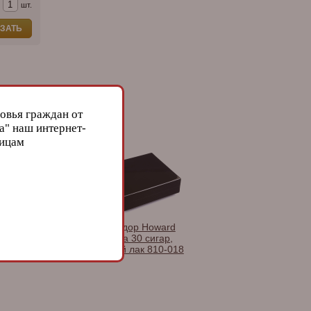
шт.
ЗАТЬ
овья граждан от
а" наш интернет-
лицам
дор COHIBA (на
Хьюмидор Howard
ар)
Miller на 30 сигар,
Черный лак 810-018