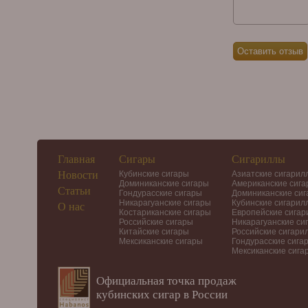
Главная
Сигары
Сигариллы
Новости
Кубинские сигары
Азиатские сигарил
Доминиканские сигары
Американские сиг
Статьи
Гондурасские сигары
Доминиканские си
Никарагуанские сигары
Кубинские сигарил
О нас
Костариканские сигары
Европейские сига
Российские сигары
Никарагуанские си
Китайские сигары
Российские сигари
Мексиканские сигары
Гондурасские сига
Мексиканские сига
Официальная точка продаж
кубинских сигар в России