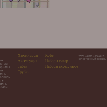
Хьюмидоры
Кофе
www.Cigars-Smoker.ru 
качественный сервис.
лы
Аксессуары
Наборы сигар
ариллы
Табак
Наборы аксессуаров
гариллы
лы
Трубки
риллы
гариллы
ллы
риллы
риллы