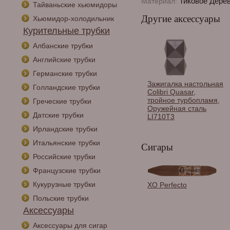
Тиковое Дере
Материал:
Тайваньские хьюмидоры
Другие аксессуары
Хьюмидор-холодильник
Курительные трубки
Албанские трубки
Английские трубки
Германские трубки
Зажигалка настольная
Голландские трубки
Colibri Quasar,
тройное турбопламя,
Греческие трубки
Оружейная сталь
Датские трубки
LI710T3
Ирландские трубки
Итальянские трубки
Сигары
Российские трубки
Французские трубки
Пепельница сигарная
Кукурузные трубки
XO Perfecto
Lubinski на 4 сигары,
Польские трубки
Эбеновое дерево
E635
Аксессуары
Аксессуары для сигар