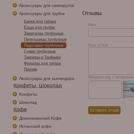
Аксессуары для самокруток
Отзывы
Аксессуары для трубок
Банки для табака
Имя:
Ерши для трубок
Зажигалки трубочные
Bossner Martin 20th
Пепельницы трубочные
Anniversary Tube
Ваш отзыв:
Подставки трубочные
Сумки трубочные
Тамперы и Тройники
Фильтры для трубок
Прочие
Введите код с изображе
Аксессуары для хьюмидора
Конфеты, Шоколад
Конфеты
Шоколад
Кофе
Доминиканский Кофе
Испанский кофе