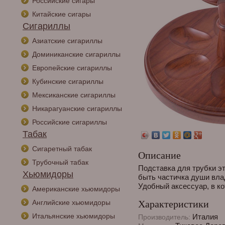
Российские сигары
Китайские сигары
Сигариллы
Азиатские сигариллы
Доминиканские сигариллы
Европейские сигариллы
Кубинские сигариллы
Мексиканские сигариллы
Никарагуанские сигариллы
Российские сигариллы
Табак
Сигаретный табак
Описание
Трубочный табак
Подставка для трубки эт
Хьюмидоры
быть частичка души влад
Удобный аксессуар, в к
Американские хьюмидоры
Английские хьюмидоры
Характеристики
Итальянские хьюмидоры
Италия
Производитель: