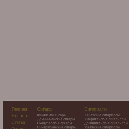
Главная
Сигары
Сигариллы
Новости
Кубинские сигары
Азиатские сигариллы
Доминиканские сигары
Американские сигариллы
Статьи
Гондурасские сигары
Доминиканские сигариллы
Никарагуанские сигары
Кубинские сигариллы
О нас