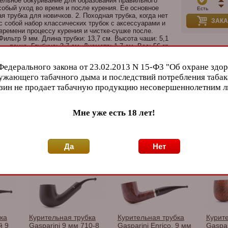
ельное обкуривание для образования правильного
особый уход во время и после курения. Ее основное
Есть
я трубка для новичков. 2. Походная трубка, когда нет
ЗАКА
с собой набор классических трубок с аксессуарами и
времени процессу курения и чистке-сушке после.
ильтр 9 мм. Длина трубки: 13,7 см. Высота чаши: 5,1
— пенка. Глубина: 3,7 см. Диаметр: 1,7 см. Вес: 56 гр.
Бренд
и
Федерального закона от 23.02.2013 N 15-Ф3 "Об охране здор
ужающего табачного дыма и последствий потребления табак
rini
зин не продает табачную продукцию несовершеннолетним 
.
Мне уже есть 18 лет!
Gaspari
.
Да
Нет
 производителя
ка
Курительная трубка
Курительная трубка
Курит
й 9
Gasparini 9 мм 710-8
Gasparini Enrico, 9 мм
Gaspar