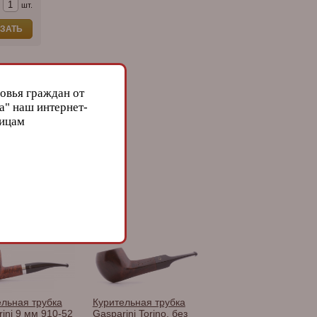
шт.
ЗАТЬ
овья граждан от
а" наш интернет-
лицам
ni
ельная трубка
Курительная трубка
ini 9 мм 910-52
Gasparini Torino, без