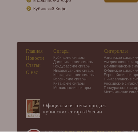
Итальянский кофе
Кубинский Кофе
Главная
Сигары
Сигариллы
Новости
Кубинские сигары
Азиатские сигарил
Доминиканские сигары
Американские сиг
Статьи
Гондурасские сигары
Доминиканские си
Никарагуанские сигары
Кубинские сигарил
О нас
Костариканские сигары
Европейские сига
Российские сигары
Никарагуанские си
Китайские сигары
Российские сигари
Мексиканские сигары
Гондурасские сига
Мексиканские сига
Официальная точка продаж
кубинских сигар в России
© 2012-2026
Интернет-магазин Cigars-Smoker.ru
Данный са
Купить сигары, сигариллы, хьюмидоры, аксессуары, пода