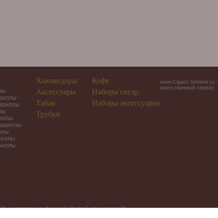
Хьюмидоры
Кофе
www.Cigars-Smoker.ru 
качественный сервис.
лы
Аксессуары
Наборы сигар
ариллы
Табак
Наборы аксессуаров
гариллы
лы
Трубки
риллы
гариллы
ллы
риллы
риллы
йт не является публичной офертой или рекламой!
рочные наборы в Москве.