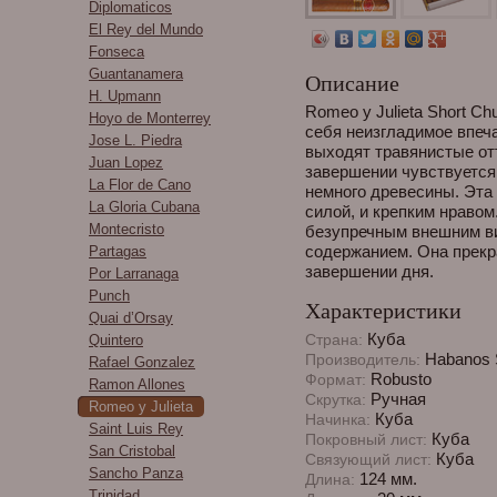
Diplomaticos
El Rey del Mundo
Fonseca
Guantanamera
Описание
H. Upmann
Romeo y Julieta Short Chu
Hoyo de Monterrey
себя неизгладимое впеч
Jose L. Piedra
выходят травянистые отт
Juan Lopez
завершении чувствуется
La Flor de Cano
немного древесины. Эта
La Gloria Cubana
силой, и крепким нравом.
Montecristo
безупречным внешним в
содержанием. Она прекр
Partagas
завершении дня.
Por Larranaga
Punch
Характеристики
Quai d’Orsay
Куба
Страна:
Quintero
Habanos 
Производитель:
Rafael Gonzalez
Robusto
Формат:
Ramon Allones
Ручная
Скрутка:
Romeo y Julieta
Куба
Начинка:
Saint Luis Rey
Куба
Покровный лист:
San Cristobal
Куба
Связующий лист:
Sancho Panza
124 мм.
Длина:
Trinidad