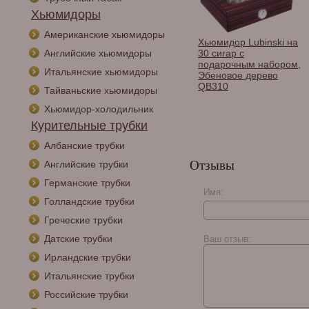
Хьюмидоры
Американские хьюмидоры
Хьюмидор Partagas на
Хьюмидор Lubinski на
Английские хьюмидоры
50 сигар
30 сигар с
подарочным набором,
Итальянские хьюмидоры
Эбеновое дерево
QB310
Тайваньские хьюмидоры
Хьюмидор-холодильник
Курительные трубки
Албанские трубки
Отзывы
Английские трубки
Германские трубки
Имя:
Голландские трубки
Греческие трубки
Датские трубки
Ваш отзыв:
Ирландские трубки
Итальянские трубки
Российские трубки