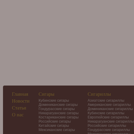
Главная
Сигары
Сигариллы
Новости
Кубинские сигары
Азиатские сигариллы
Доминиканские сигары
Американские сигариллы
Статьи
Гондурасские сигары
Доминиканские сигариллы
Никарагуанские сигары
Кубинские сигариллы
О нас
Костариканские сигары
Европейские сигариллы
Российские сигары
Никарагуанские сигариллы
Китайские сигары
Российские сигариллы
Мексиканские сигары
Гондурасские сигариллы