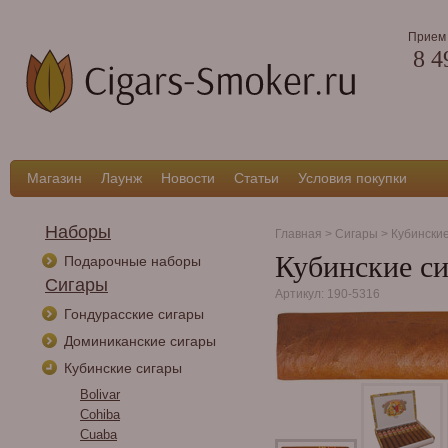
Прием 
8 4
Магазин
Лаунж
Новости
Статьи
Условия покупки
Наборы
Главная
>
Сигары
>
Кубински
Кубинские сиг
Подарочные наборы
Сигары
Артикул: 190-5316
Гондурасские сигары
Доминиканские сигары
Кубинские сигары
Bolivar
Cohiba
Cuaba