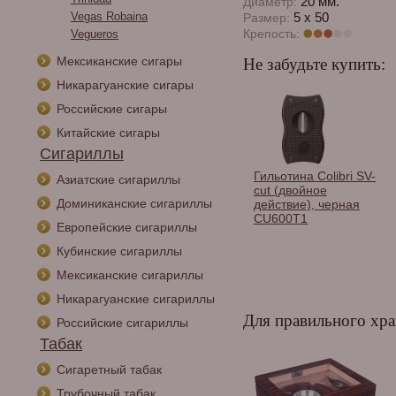
20 мм.
Диаметр:
Vegas Robaina
5 x 50
Размер:
Крепость:
Vegueros
Мексиканские сигары
Не забудьте купить:
Никарагуанские сигары
Российские сигары
Китайские сигары
Сигариллы
Спички сигарные
Гильотина Colibri SV-
Азиатские сигариллы
Habanos в
cut (двойное
Доминиканские сигариллы
ассортименте.
действие), черная
CU600T1
Европейские сигариллы
Кубинские сигариллы
Мексиканские сигариллы
Никарагуанские сигариллы
Для правильного хра
Российские сигариллы
Табак
Сигаретный табак
Трубочный табак