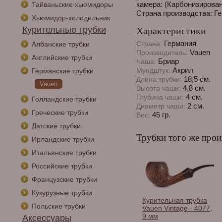
камера: (Карбонизированн
Тайваньские хьюмидоры
Страна производства: Г
Хьюмидор-холодильник
Курительные трубки
Характеристики
Германия
Страна:
Албанские трубки
Vauen
Производитель:
Английские трубки
Бриар
Чаша:
Акрил
Мундштук:
Германские трубки
18,5 см.
Длина трубки:
Vauen
4,8 см.
Высота чаши:
4 см.
Глубина чаши:
Голландские трубки
2 см.
Диаметр чаши:
Греческие трубки
45 гр.
Вес:
Датские трубки
Трубки того же прои
Ирландские трубки
Итальянские трубки
Российские трубки
Французские трубки
Кукурузные трубки
Курительная трубка
Польские трубки
Vauen Vintage - 4077,
9 мм
Аксессуары