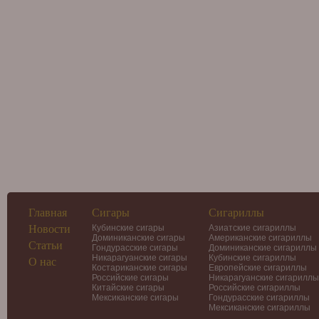
Главная
Сигары
Сигариллы
Новости
Кубинские сигары
Азиатские сигариллы
Доминиканские сигары
Американские сигариллы
Статьи
Гондурасские сигары
Доминиканские сигариллы
Никарагуанские сигары
Кубинские сигариллы
О нас
Костариканские сигары
Европейские сигариллы
Российские сигары
Никарагуанские сигариллы
Китайские сигары
Российские сигариллы
Мексиканские сигары
Гондурасские сигариллы
Мексиканские сигариллы