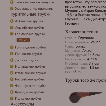
простотой. Эту оранжев
Тайваньские хьюмидоры
высококачественного по
Хьюмидор-холодильник
Мундштук: Акрил Кольцо
Курительные трубки
14,5 см Высота чаши: 4,
Глубина: 3,7 см Диаметр:
Албанские трубки
Германия
Английские трубки
Характеристики
Германские трубки
Германия
Страна:
Vauen
Vauen
Производитель:
Бриар
Чаша:
Голландские трубки
Акрил
Мундштук:
Греческие трубки
14,5 см.
Длина трубки:
4,7 см.
Высота чаши:
Датские трубки
3,7 см.
Глубина чаши:
Ирландские трубки
1,9 см.
Диаметр чаши:
45 гр.
Вес:
Итальянские трубки
Российские трубки
Трубки того же прои
Французские трубки
Кукурузные трубки
Польские трубки
Аксессуары