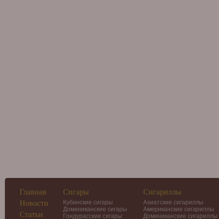
Главная
Сигары
Сигариллы
Новости
Кубинские сигары
Азиатские сигариллы
Доминиканские сигары
Американские сигариллы
Статьи
Гондурасские сигары
Доминиканские сигариллы