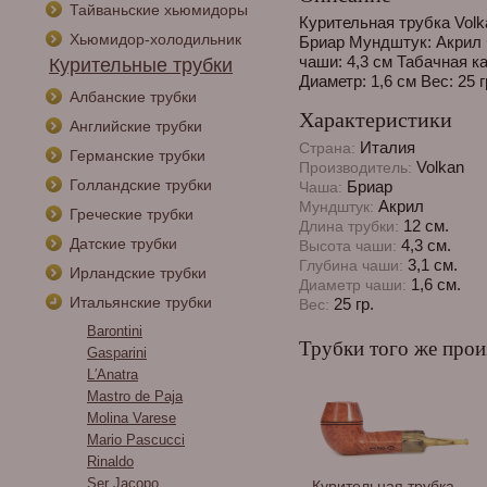
Тайваньские хьюмидоры
Курительная трубка Volk
Хьюмидор-холодильник
Бриар Мундштук: Акрил 
чаши: 4,3 см Табачная к
Курительные трубки
Диаметр: 1,6 см Вес: 25
Албанские трубки
Характеристики
Английские трубки
Италия
Страна:
Германские трубки
Volkan
Производитель:
Голландские трубки
Бриар
Чаша:
Акрил
Мундштук:
Греческие трубки
12 см.
Длина трубки:
Датские трубки
4,3 см.
Высота чаши:
3,1 см.
Глубина чаши:
Ирландские трубки
1,6 см.
Диаметр чаши:
Итальянские трубки
25 гр.
Вес:
Barontini
Трубки того же прои
Gasparini
L′Аnatra
Mastro de Paja
Molina Varese
Mario Pascucci
Rinaldo
Ser Jacopo
Курительная трубка