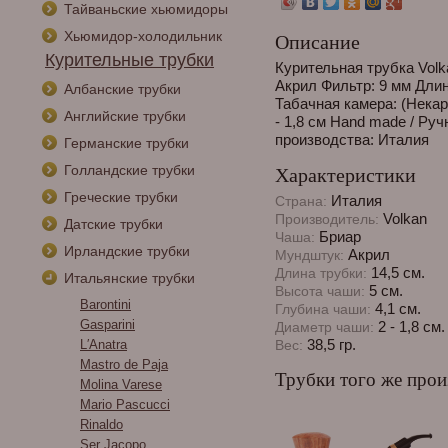
Тайваньские хьюмидоры
Хьюмидор-холодильник
Описание
Курительные трубки
Курительная трубка Volk
Акрил Фильтр: 9 мм Длин
Албанские трубки
Табачная камера: (Некар
Английские трубки
- 1,8 см Hand made / Руч
производства: Италия
Германские трубки
Голландские трубки
Характеристики
Греческие трубки
Италия
Страна:
Volkan
Производитель:
Датские трубки
Бриар
Чаша:
Ирландские трубки
Акрил
Мундштук:
14,5 см.
Длина трубки:
Итальянские трубки
5 см.
Высота чаши:
Barontini
4,1 см.
Глубина чаши:
Gasparini
2 - 1,8 см.
Диаметр чаши:
38,5 гр.
L′Аnatra
Вес:
Mastro de Paja
Трубки того же прои
Molina Varese
Mario Pascucci
Rinaldo
Ser Jacopo