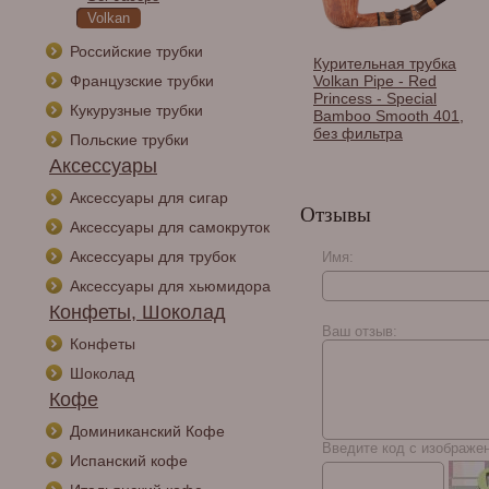
Volkan
Российские трубки
Курительная трубка
Французские трубки
Volkan Pipe - Red
Princess - Special
Кукурузные трубки
Bamboo Smooth 401,
без фильтра
Польские трубки
Аксессуары
Аксессуары для сигар
Отзывы
Аксессуары для самокруток
Аксессуары для трубок
Имя:
Курительная трубка
Аксессуары для хьюмидора
Volkan Pipe - One
Конфеты, Шоколад
Mixed Finishing - 029,
без фильтра
Ваш отзыв:
Конфеты
Шоколад
Кофе
Доминиканский Кофе
Введите код с изображе
Испанский кофе