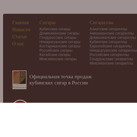
Главная
Сигары
Сигариллы
Новости
Кубинские сигары
Азиатские сигариллы
Доминиканские сигары
Американские сигариллы
Статьи
Гондурасские сигары
Доминиканские сигариллы
Никарагуанские сигары
Кубинские сигариллы
О нас
Костариканские сигары
Европейские сигариллы
Российские сигары
Никарагуанские сигариллы
Китайские сигары
Российские сигариллы
Мексиканские сигары
Гондурасские сигариллы
Мексиканские сигариллы
Официальная точка продаж
кубинских сигар в России
© 2012-2026
Интернет-магазин Cigars-Smoker.ru
Данный
публичной офертой или рекламой!
Купить сигары, сигариллы, хьюмидоры, аксессуары, п
Москве.