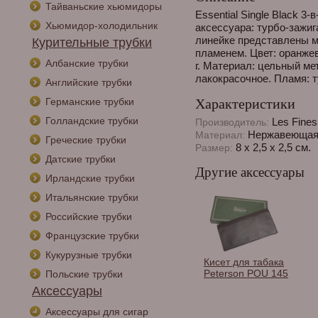
Тайваньские хьюмидоры
Essential Single Black 3
Хьюмидор-холодильник
аксессуара: турбо-зажига
линейке представлены м
Курительные трубки
пламенем. Цвет: оранжевы
Албанские трубки
г. Материал: цельный ме
лакокрасочное. Пламя: т
Английские трубки
Германские трубки
Характеристики
Голландские трубки
Les Fine
Производитель:
Нержавеющая
Материал:
Греческие трубки
8 х 2,5 х 2,5 см.
Размер:
Датские трубки
Другие аксессуары
Ирландские трубки
Итальянские трубки
Российские трубки
Французские трубки
Кукурузные трубки
Кисет для табака
Peterson POU 145
Польские трубки
Аксессуары
Аксессуары для сигар