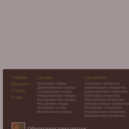
Главная
Сигары
Сигариллы
Новости
Кубинские сигары
Азиатские сигариллы
Доминиканские сигары
Американские сигариллы
Статьи
Гондурасские сигары
Доминиканские сигариллы
Никарагуанские сигары
Кубинские сигариллы
О нас
Костариканские сигары
Европейские сигариллы
Российские сигары
Никарагуанские сигариллы
Китайские сигары
Российские сигариллы
Мексиканские сигары
Гондурасские сигариллы
Мексиканские сигариллы
Официальная точка продаж