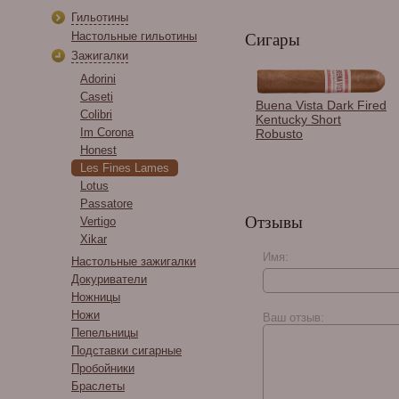
Гильотины
Настольные гильотины
Сигары
Зажигалки
Adorini
Caseti
Зажигалка сигарная
Buena Vista Dark Fired
Colibri
Colibri Quasar,
Kentucky Short
двойное турбопламя,
Im Corona
Robusto
Черный лак LI750T1
Honest
Les Fines Lames
Lotus
Passatore
Отзывы
Vertigo
Xikar
Имя:
Настольные зажигалки
Докуриватели
Casa Magna Maduro
Ножницы
Robusto
Ножи
Ваш отзыв:
Пепельницы
Подставки сигарные
Пробойники
Браслеты