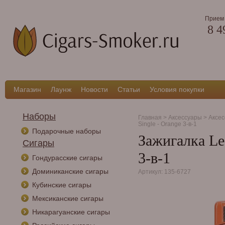
Прием 
8 4
Магазин
Лаунж
Новости
Статьи
Условия покупки
Наборы
Главная
>
Аксессуары
>
Аксес
Single - Orange 3-в-1
Подарочные наборы
Зажигалка Les
Сигары
3-в-1
Гондурасские сигары
Доминиканские сигары
Артикул: 135-6727
Кубинские сигары
Мексиканские сигары
Никарагуанские сигары