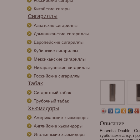
Российские сигары
Китайские сигары
Сигариллы
Азиатские сигариллы
Доминиканские сигариллы
Европейские сигариллы
Кубинские сигариллы
Мексиканские сигариллы
Никарагуанские сигариллы
Российские сигариллы
Табак
Сигаретный табак
Трубочный табак
Хьюмидоры
Американские хьюмидоры
Описание
Английские хьюмидоры
Essential Double - G
Итальянские хьюмидоры
турбо-зажигалку, пр