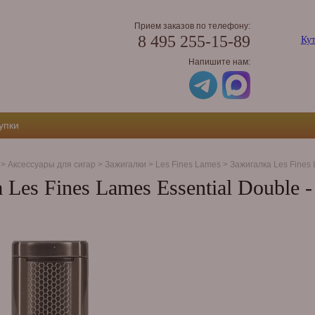
Прием заказов по телефону:
8 495 255-15-89
Кут
Напишите нам:
упки
>
Аксессуары для сигар
>
Зажигалки
>
Les Fines Lames
>
Зажигалка Les Fines 
 Les Fines Lames Essential Double -