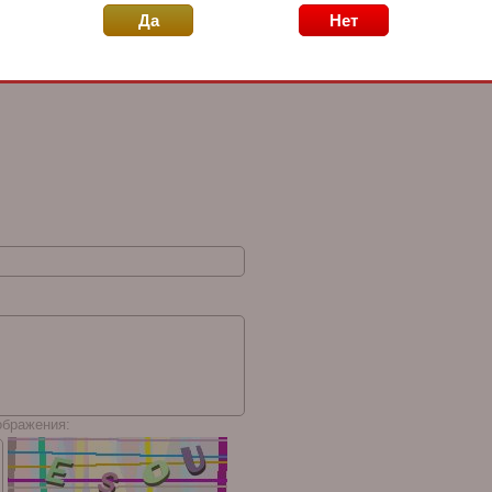
Да
Нет
era
Macanudo Inspirado
Balmoral Anejo XO
La Aro
ngela
Orange Gigante
Oscuro Gran Toro
Conne
ображения: