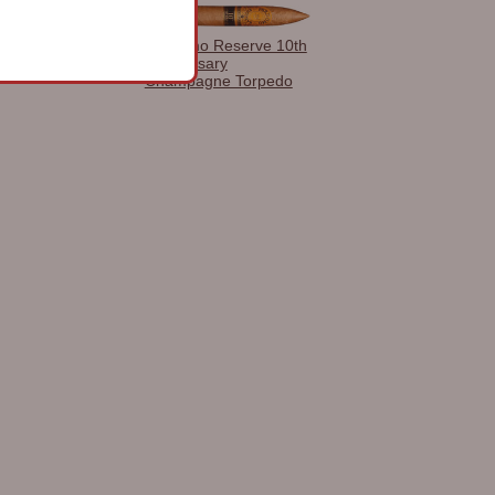
ma del Caribe
Perdomo Reserve 10th
cticut Immensa
Anniversary
Champagne Torpedo