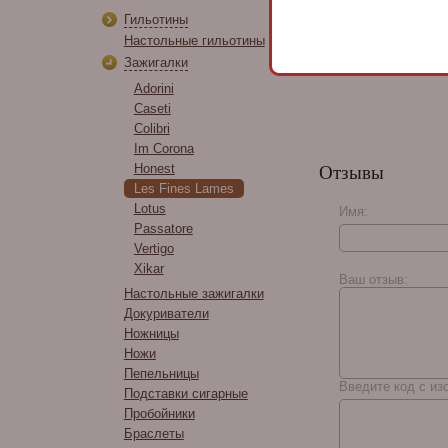
Гильотины
Casa 1910 Soldad
Настольные гильотины
Edition Teniente A
Зажигалки
Adorini
Caseti
Colibri
Im Corona
Honest
Отзывы
Les Fines Lames
Lotus
Имя:
Passatore
Vertigo
Xikar
Ваш отзыв:
Настольные зажигалки
Докуриватели
Ножницы
Ножи
Пепельницы
Введите код с из
Подставки сигарные
Пробойники
Браслеты