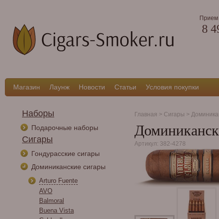
Прием 
8 4
Магазин
Лаунж
Новости
Статьи
Условия покупки
Наборы
Главная
>
Сигары
>
Доминика
Доминикански
Подарочные наборы
Сигары
Артикул: 382-4278
Гондурасские сигары
Доминиканские сигары
Arturo Fuente
AVO
Balmoral
Buena Vista