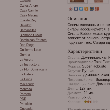
Caldwell
Carlos Andre
Casa Carrillo
Casa Magna
Описание
Cuesta Rey
Своим массивным телом
Davidoff
сигары ассоциируется, в
Dardanelles
Сигара Bobber может кур
Diamond Crown
зависит от вашего настр
Dominican Estates
подхватит его. Сигара в
Don Diego
Guillermo Leon
Характеристики
Gurkha
Доминиканская 
Страна:
La Aurora
Total Fla
Производитель:
La Instructora
Super Robusto
Формат:
La Flor Dominicana
Ручная
Скрутка:
La Galera
Доминиканская 
Начинка:
La Unica
Эквадор
Покровный лист:
Доминик
Связующий лист:
Macanudo
127 мм.
Длина:
Montosa
24 мм.
Диаметр:
Parcero
5 x 60
Размер:
PDR
Крепость:
Principle
Quesada