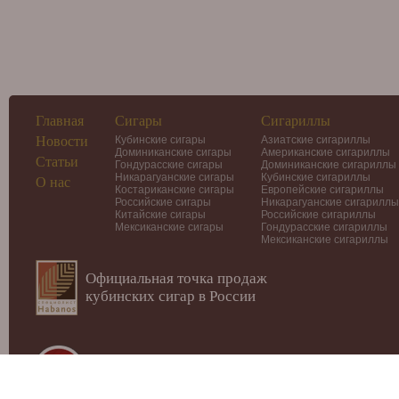
Главная
Сигары
Сигариллы
Новости
Кубинские сигары
Азиатские сигариллы
Доминиканские сигары
Американские сигариллы
Статьи
Гондурасские сигары
Доминиканские сигариллы
Никарагуанские сигары
Кубинские сигариллы
О нас
Костариканские сигары
Европейские сигариллы
Российские сигары
Никарагуанские сигариллы
Китайские сигары
Российские сигариллы
Мексиканские сигары
Гондурасские сигариллы
Мексиканские сигариллы
Официальная точка продаж
кубинских сигар в России
© 2012-2026
Интернет-магазин Cigars-Smoker.ru
Данный