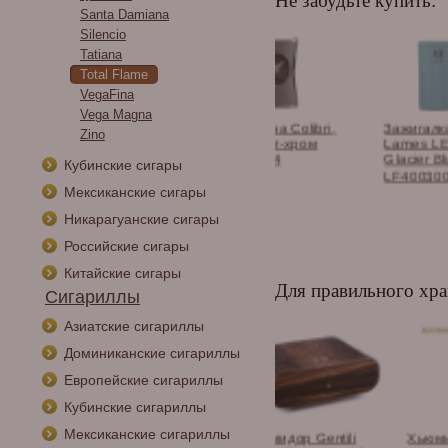
Не забудьте купить:
Santa Damiana
Silencio
Tatiana
Total Flame
VegaFina
Vega Magna
и сигарные
Гильотина Colibri,
Зажигалка Les Fines
Zino
os в
антрацит-хром
Lames LE FEU RS -
тименте.
CU225T4
Glacier Blue,
Кубинские сигары
LF4003005
Мексиканские сигары
Никарагуанские сигары
Российские сигары
Китайские сигары
Для правильного хра
Сигариллы
Азиатские сигариллы
Доминиканские сигариллы
Европейские сигариллы
Кубинские сигариллы
Мексиканские сигариллы
идор Lubinski на
Хьюмидор Gentili
Хьюмидор-