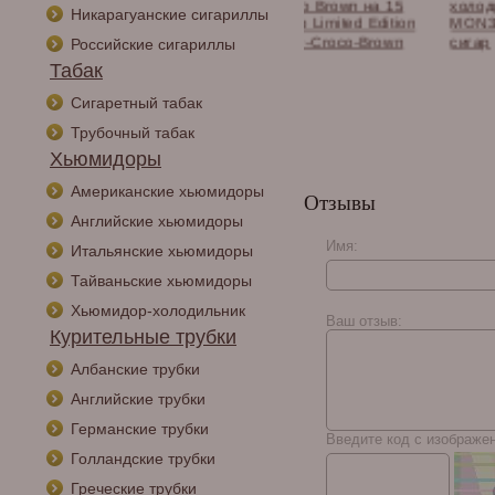
гар с
Croco Brown на 15
холодильник Raching
Никарагуанские сигариллы
рочным набором,
сигар Limited Edition
MON3800A, на 1800
овое дерево
SV10-Croco-Brown
сигар
Российские сигариллы
0
Табак
Сигаретный табак
Трубочный табак
Хьюмидоры
Американские хьюмидоры
Отзывы
Английские хьюмидоры
Имя:
Итальянские хьюмидоры
Тайваньские хьюмидоры
Хьюмидор-холодильник
Ваш отзыв:
Курительные трубки
Албанские трубки
Английские трубки
Германские трубки
Введите код с изображе
Голландские трубки
Греческие трубки