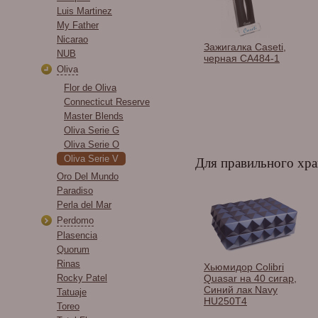
Luis Martinez
My Father
Nicarao
и сигарные
Гильотина Colibri SV-
Зажигалка Caseti,
NUB
os в
cut (двойное
черная CA484-1
тименте.
Oliva
действие), хром-
черная CU600T3
Flor de Oliva
Connecticut Reserve
Master Blends
Oliva Serie G
Oliva Serie O
Oliva Serie V
Для правильного хра
Oro Del Mundo
Paradiso
Perla del Mar
Perdomo
Plasencia
Quorum
Rinas
ор Gentili
Хьюмидор Howard
Хьюмидор Colibri
на 40 сигар
Rocky Patel
Miller на 10 сигар,
Quasar на 40 сигар,
iuma
Розовое дерево 810-
Синий лак Navy
Tatuaje
008
HU250T4
Toreo