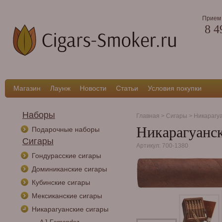
Прием 
8 4
Магазин
Лаунж
Новости
Статьи
Условия покупки
Наборы
Главная
>
Сигары
>
Никарагу
Никарагуанск
Подарочные наборы
Сигары
Артикул: 700-1380
Гондурасские сигары
Доминиканские сигары
Кубинские сигары
Мексиканские сигары
Никарагуанские сигары