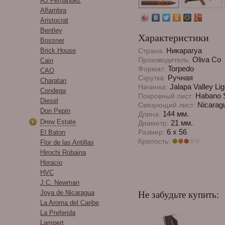
AJ Fernandez
Alfambra
Aristocrat
Bentley
Характеристики
Bossner
Никарагуа
Brick House
Страна:
Oliva Co
Производитель:
Cain
Torpedo
Формат:
CAO
Ручная
Скрутка:
Charatan
Jalapa Valley Lig
Начинка:
Condega
Habano 
Покровный лист:
Diesel
Nicarag
Связующий лист:
Don Pepin
144 мм.
Длина:
Drew Estate
21 мм.
Диаметр:
6 x 56
Размер:
El Baton
Крепость:
Flor de las Antillas
Hirochi Robaina
Horacio
HVC
J.C. Newman
Joya de Nicaragua
Не забудьте купить:
La Aroma del Caribe
La Preferida
Lampert