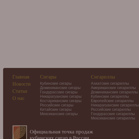
Главная
Сигары
Сигариллы
Новости
Кубинские сигары
Азиатские сигариллы
Доминиканские сигары
Американские сигариллы
Статьи
Гондурасские сигары
Доминиканские сигариллы
Никарагуанские сигары
Кубинские сигариллы
О нас
Костариканские сигары
Европейские сигариллы
Российские сигары
Никарагуанские сигариллы
Китайские сигары
Российские сигариллы
Мексиканские сигары
Гондурасские сигариллы
Мексиканские сигариллы
Официальная точка продаж
кубинских сигар в России